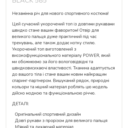
BLACK 585
Незамінна річ для нового спортивного костюма!
Цей сучасний укорочений топ із довгими рукавами
швидко стане вашим фаворитом! Отвір для
великого пальця дуже практичний під час
тренувань, але також додає нотку стилю.
Укорочений топ виготовлений з
високофункціонального матеріалу POWER, який
ми обожнюємо за його вологовідвідні та
швидковисихаючі властивості. Тканина адаптується
до вашого тіла і стане вашим новим найкращим
спаринг-партнером. Вишуканий рядок, природні
кольори та міцний матеріал роблять цю модель
дійсно модною та функціональною річчю.
ДЕТАЛІ:
Оригінальний спортивний дизайн
Довгі рукави з прорізом для великого пальця
М'який та дихаючий матеріал