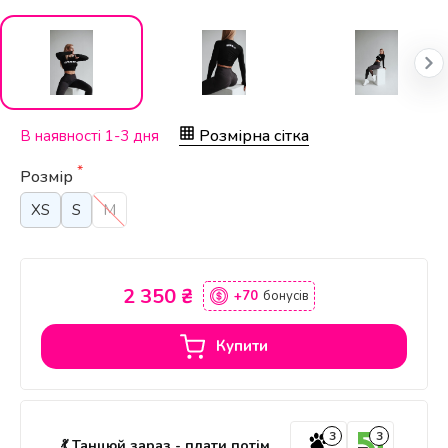
Розмірна сітка
В наявності 1-3 дня
*
Розмір
XS
S
M
2 350 ₴
+70
бонусів
Купити
3
3
💃 Танцюй зараз - плати потім