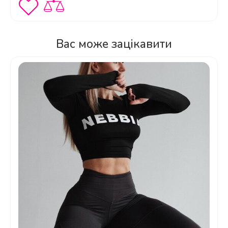
Вас може зацікавити
Як доглядати за топом, щоб він
довго зберігав свій вигляд?
ТОП
Nebbia
SHORT SLEEVE SPORTY CROP TOP
Чи можна носити цей топ як
OLD ROSE 584 Roze
самостійний одяг або його краще
Розмір