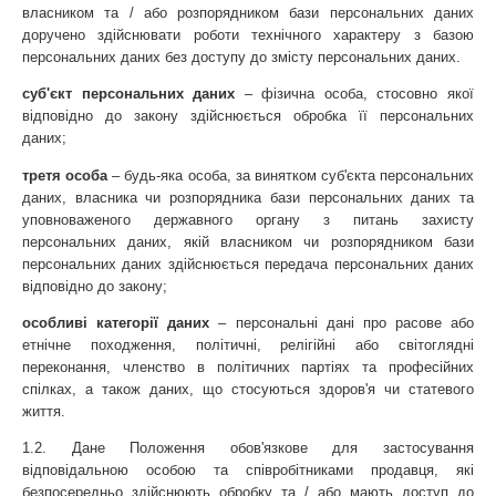
власником та / або розпорядником бази персональних даних 
доручено здійснювати роботи технічного характеру з базою 
персональних даних без доступу до змісту персональних даних.
суб'єкт персональних даних
 – фізична особа, стосовно якої 
відповідно до закону здійснюється обробка її персональних 
даних;
третя особа
 – будь-яка особа, за винятком суб'єкта персональних 
даних, власника чи розпорядника бази персональних даних та 
уповноваженого державного органу з питань захисту 
персональних даних, якій власником чи розпорядником бази 
персональних даних здійснюється передача персональних даних 
відповідно до закону;
особливі категорії даних 
– персональні дані про расове або 
етнічне походження, політичні, релігійні або світоглядні 
переконання, членство в політичних партіях та професійних 
спілках, а також даних, що стосуються здоров'я чи статевого 
життя.
1.2. Дане Положення обов'язкове для застосування 
відповідальною особою та співробітниками продавця, які 
безпосередньо здійснюють обробку та / або мають доступ до 