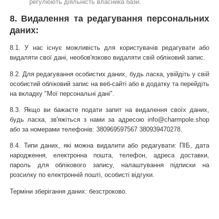
регулюють діяльність власника бази.
8. Видалення та редагування персональних 
даних:
8.1. У нас існує можливість для користувачів редагувати або 
видаляти свої дані, необов'язково видаляти свій обліковий запис.
8.2. Для редагування особистих даних, будь ласка, увійдіть у свій 
особистий обліковий запис на веб-сайті або в додатку та перейдіть 
на вкладку "Мої персональні дані".
8.3. Якщо ви бажаєте подати запит на видалення своїх даних, 
будь ласка, зв'яжіться з нами за адресою 
info@charmpole.shop
або за номерами телефонів: 
380969597567
380939470278
. 
8.4. Типи даних, які можна видалити або редагувати: ПІБ, дата 
народження, електронна пошта, телефон, адреса доставки, 
пароль для облікового запису, налаштування підписки на 
розсилку по електронній пошті, особисті відгуки. 
Терміни зберігання даних: безстроково. 