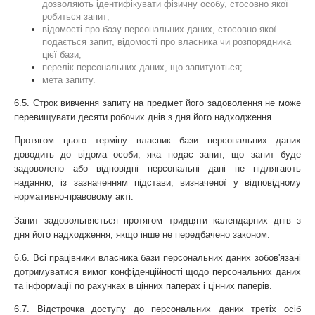
дозволяють ідентифікувати фізичну особу, стосовно якої 
робиться запит;
відомості про базу персональних даних, стосовно якої 
подається запит, відомості про власника чи розпорядника 
цієї бази;
перелік персональних даних, що запитуються;
мета запиту.
6.5. Строк вивчення запиту на предмет його задоволення не може 
перевищувати десяти робочих днів з дня його надходження.
Протягом цього терміну власник бази персональних даних 
доводить до відома особи, яка подає запит, що запит буде 
задоволено або відповідні персональні дані не підлягають 
наданню, із зазначенням підстави, визначеної у відповідному 
нормативно-правовому акті.
Запит задовольняється протягом тридцяти календарних днів з 
дня його надходження, якщо інше не передбачено законом.
6.6. Всі працівники власника бази персональних даних зобов'язані 
дотримуватися вимог конфіденційності щодо персональних даних 
та інформації по рахунках в цінних паперах і цінних паперів.
6.7. Відстрочка доступу до персональних даних третіх осіб 