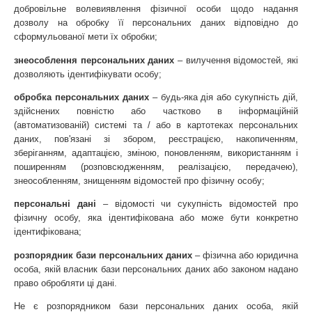
добровільне волевиявлення фізичної особи щодо надання 
дозволу на обробку її персональних даних відповідно до 
сформульованої мети їх обробки;
знеособлення персональних даних 
– вилучення відомостей, які 
дозволяють ідентифікувати особу;
обробка персональних даних
 – будь-яка дія або сукупність дій, 
здійснених повністю або частково в інформаційній 
(автоматизованій) системі та / або в картотеках персональних 
даних, пов'язані зі збором, реєстрацією, накопиченням, 
зберіганням, адаптацією, зміною, поновленням, використанням і 
поширенням (розповсюдженням, реалізацією, передачею), 
знеособленням, знищенням відомостей про фізичну особу;
персональні дані
 – відомості чи сукупність відомостей про 
фізичну особу, яка ідентифікована або може бути конкретно 
ідентифікована;
розпорядник бази персональних даних
 – фізична або юридична 
особа, якій власник бази персональних даних або законом надано 
право обробляти ці дані.
Не є розпорядником бази персональних даних особа, якій 