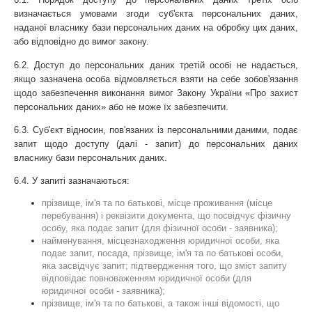
визначається умовами згоди суб'єкта персональних даних, 
наданої власнику бази персональних даних на обробку цих даних, 
або відповідно до вимог закону.
6.2. Доступ до персональних даних третій особі не надається, 
якщо зазначена особа відмовляється взяти на себе зобов'язання 
щодо забезпечення виконання вимог Закону України «Про захист 
персональних даних» або не може їх забезпечити.
6.3. Суб'єкт відносин, пов'язаних із персональними даними, подає 
запит щодо доступу (далі - запит) до персональних даних 
власнику бази персональних даних.
6.4. У запиті зазначаються:
прізвище, ім'я та по батькові, місце проживання (місце 
перебування) і реквізити документа, що посвідчує фізичну 
особу, яка подає запит (для фізичної особи - заявника);
найменування, місцезнаходження юридичної особи, яка 
подає запит, посада, прізвище, ім'я та по батькові особи, 
яка засвідчує запит; підтвердження того, що зміст запиту 
відповідає повноваженням юридичної особи (для 
юридичної особи - заявника);
прізвище, ім'я та по батькові, а також інші відомості, що 