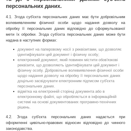
персональних даних.
4.1. Згода суб'єкта персональних даних має бути добровільним 
волевиявленням фізичної особи щодо надання дозволу на 
обробку її персональних даних відповідно до сформульованої 
мети їх обробки. Згода суб'єкта персональних даних може бути 
надана в наступних формах:
документ на паперовому носії з реквізитами, що дозволяє 
ідентифікувати цей документ і фізичну особу;
електронний документ, який повинен містити обов'язкові 
реквізити, що дозволяють ідентифікувати цей документ і 
фізичну особу. Добровільне волевиявлення фізичної особи 
щодо надання дозволу на обробку її персональних даних 
доцільно засвідчувати електронним підписом суб'єкта 
персональних даних.
відмітка на електронній сторінці документа або в 
електронному файлі, що обробляється в інформаційній 
системі на основі документованих програмно-технічних 
рішень.
4.2. Згода суб'єкта персональних даних надається при 
оформленні цивільно-правових відносин відповідно до чинного 
законодавства.