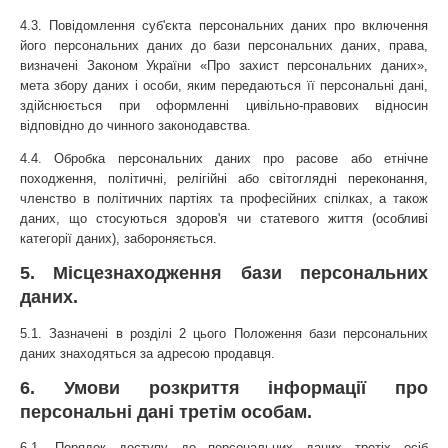
4.3. Повідомлення суб'єкта персональних даних про включення 
його персональних даних до бази персональних даних, права, 
визначені Законом України «Про захист персональних даних», 
мета збору даних і особи, яким передаються її персональні дані, 
здійснюється при оформленні цивільно-правових відносин 
відповідно до чинного законодавства.
4.4. Обробка персональних даних про расове або етнічне 
походження, політичні, релігійні або світоглядні переконання, 
членство в політичних партіях та професійних спілках, а також 
даних, що стосуються здоров'я чи статевого життя (особливі 
категорії даних), забороняється.
5. Місцезнаходження бази персональних 
даних.
5.1. Зазначені в розділі 2 цього Положення бази персональних 
даних знаходяться за адресою продавця.
6. Умови розкриття інформації про 
персональні дані третім особам.
6.1. Порядок доступу до персональних даних третіх осіб 