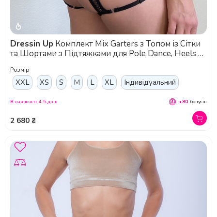
Dressin Up
Комплект Mix Garters з Топом із Сітки
та Шортами з Підтяжками для Pole Dance, Heels та
Сценічних Виступів - чорний
Розмір
XXL
XS
S
M
L
XL
Індивідуальний
В наявності 4-5 днів
+80
бонусів
2 680 ₴