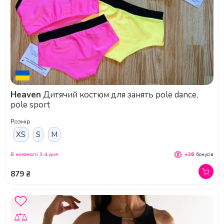
Heaven
Дитячий костюм для занять pole dance,
pole sport
Розмір
XS
S
M
В наявності 3-4 дня
+26
бонусів
879 ₴