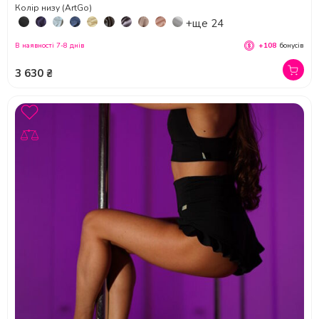
Колір низу (ArtGo)
+ще 24
В наявності 7-8 днів
+108
бонусів
3 630 ₴