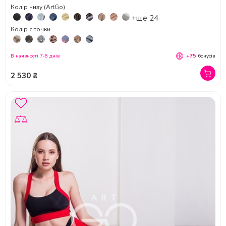
Колір низу (ArtGo)
+ще 24
Колір сіточки
В наявності 7-8 днів
+75
бонусів
2 530 ₴