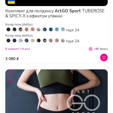
Комплект для полденсу
ArtGO Sport
TUBEROSE
& SPICY-X з ефектом утяжки
Колір топу (ArtGo)
+ще 24
Колір низу (ArtGo)
+ще 24
В наявності 7-8 днів
+92
бонуса
3 080 ₴