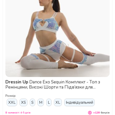
Dressin Up
Dance Exo Sequin Комплект - Топ з
Ремінцями, Високі Шорти та Підв’язки для
Екзотик, Підборів та Сценічних Виступів - синій
Розмір
XXL
XS
S
M
L
XL
Індивідуальний
В наявності 4-5 днів
+128
бонусів