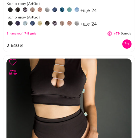
Колір топу (ArtGo)
+ще 24
Колір низу (ArtGo)
+ще 24
В наявності 7-8 днів
+79
бонусів
2 640 ₴