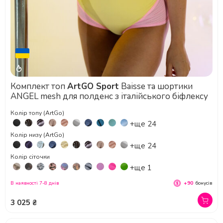
Комплект топ
ArtGO Sport
Baisse та шортики
ANGEL mesh для полденс з італійського біфлексу
Колір топу (ArtGo)
+ще 24
Колір низу (ArtGo)
+ще 24
Колір сіточки
+ще 1
В наявності 7-8 днів
+90
бонусів
3 025 ₴