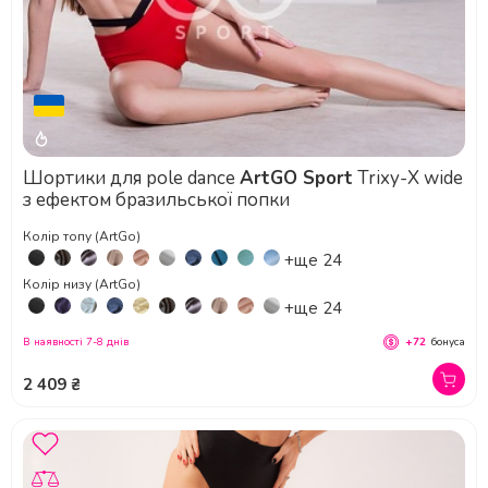
Шортики для pole dance
ArtGO Sport
Trixy-X wide
з ефектом бразильської попки
Колір топу (ArtGo)
+ще 24
Колір низу (ArtGo)
+ще 24
В наявності 7-8 днів
+72
бонуса
2 409 ₴