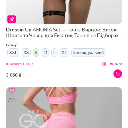
Dressin Up
AMORIA Set — Топ із Вирізом, Високі
Шорти та Чокер для Екзотик, Танців на Підборах і
Тренувань у Студії - капучино-чорний
Розмір
XXL
XS
S
M
L
XL
Індивідуальний
В наявності 1-3 дня
+91
бонус
3 060 ₴