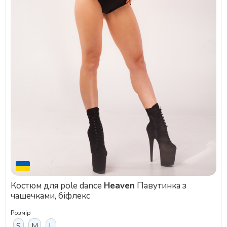
Костюм для pole dance
Heaven
Павутинка з
чашечками, біфлекс
Розмір
S
M
L