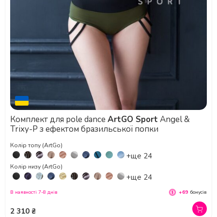
Комплект для pole dance
ArtGO Sport
Angel &
Trixy-P з ефектом бразильської попки
Колір топу (ArtGo)
+ще 24
Колір низу (ArtGo)
+ще 24
В наявності 7-8 днів
+69
бонусів
2 310 ₴