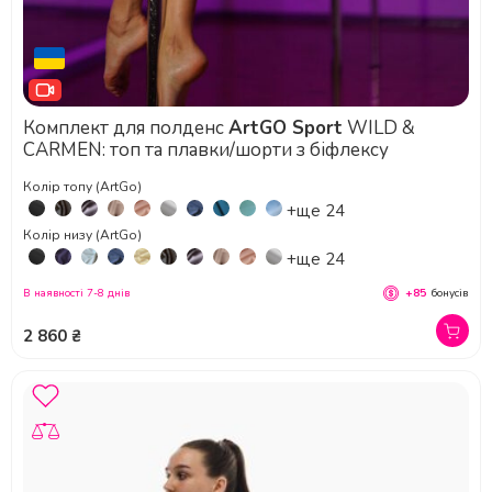
Комплект для полденс
ArtGO Sport
WILD &
CARMEN: топ та плавки/шорти з біфлексу
Колір топу (ArtGo)
+ще 24
Колір низу (ArtGo)
+ще 24
В наявності 7-8 днів
+85
бонусів
2 860 ₴