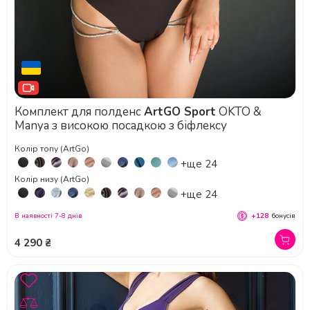
Комплект для полденс
ArtGO Sport
OKTO &
Manya з високою посадкою з біфлексу
Колір топу (ArtGo)
+ще 24
Колір низу (ArtGo)
+ще 24
В наявності 7-8 днів
+128
бонусів
4 290 ₴