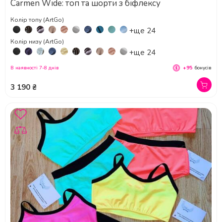
Carmen Wide: топ та шорти з біфлексу
Колір топу (ArtGo)
+ще 24
Колір низу (ArtGo)
+ще 24
В наявності 7-8 днів
+95
бонусів
3 190 ₴