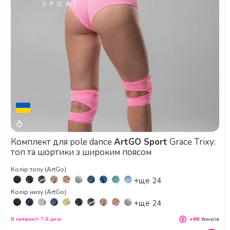
Комплект для pole dance
ArtGO Sport
Grace Trixy:
топ та шортики з широким поясом
Колір топу (ArtGo)
+ще 24
Колір низу (ArtGo)
+ще 24
В наявності 7-8 днів
+66
бонусів