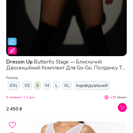
Dressin Up
Butterfly Stage — Блискучий
Двосекційний Комплект Для Go-Go, Полденсу Та
Танців На Підборах - темне срібло
Розмір
XXL
XS
S
M
L
XL
Індивідуальний
В наявності 1-3 дня
+73
бонуса
2 450 ₴