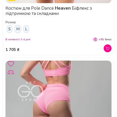
Костюм для Pole Dance
Heaven
Біфлекс з
підтримкою та складками
Розмір
S
M
L
В наявності 3-4 дня
+51
бонус
1 705 ₴