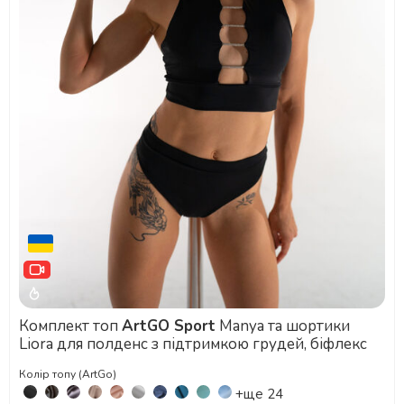
Комплект топ
ArtGO Sport
Manya та шортики
Liora для полденс з підтримкою грудей, біфлекс
Колір топу (ArtGo)
+ще 24