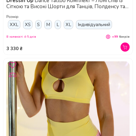
Dressin Up
Dance Tattoo Комплект – Лонгслів із
Сіткою та Високі Шорти для Танців, Полденсу та
Розтяжки - білий
Розмір
XXL
XS
S
M
L
XL
Індивідуальний
В наявності 4-5 днів
+99
бонусів
3 330 ₴