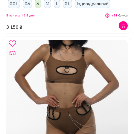
XXL
XS
S
M
L
XL
Індивідуальний
В наявності 1-3 дня
+94
бонуса
3 150 ₴