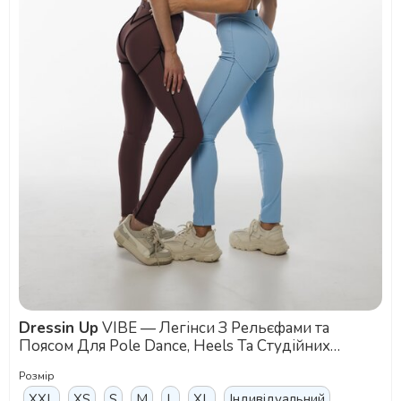
Dressin Up
VIBE — Легінси З Рельєфами та
Поясом Для Pole Dance, Heels Та Студійних
Тренувань - синій
Розмір
XXL
XS
S
M
L
XL
Індивідуальний