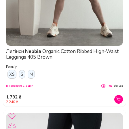
Легінси
Nebbia
Organic Cotton Ribbed High-Waist
Leggings 405 Brown
Розмір
XS
S
M
В наявності 1-3 дня
+53
бонуса
1 792 ₴
2 240 ₴