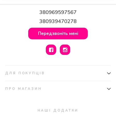
380969597567
380939470278
Передзвоніть мені
ДЛЯ ПОКУПЦІВ
Доставка та оплата
Подарункові сертифікати
ПРО МАГАЗИН
Повернення
Про нас
Мапа сайту
Бонусна програма
Запитання та відповіді
Оплата частинами та кредит
НАШІ ДОДАТКИ