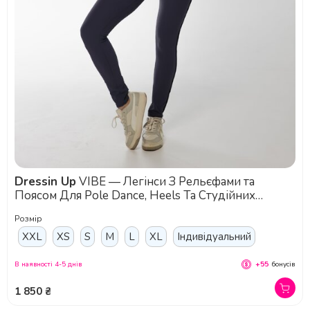
Dressin Up
VIBE — Легінси З Рельєфами та
Поясом Для Pole Dance, Heels Та Студійних
Тренувань - сірий
Розмір
XXL
XS
S
M
L
XL
Індивідуальний
В наявності 4-5 днів
+55
бонусів
1 850 ₴