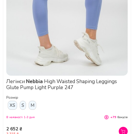
Легінси
Nebbia
High Waisted Shaping Leggings
Glute Pump Light Purple 247
Розмір
XS
S
M
В наявності 1-3 дня
+79
бонусів
2 652 ₴