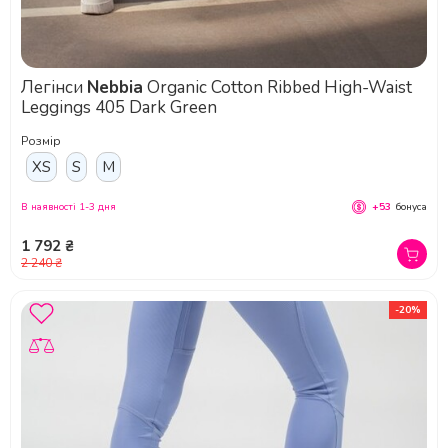
Легінси
Nebbia
Organic Cotton Ribbed High-Waist
Leggings 405 Dark Green
Розмір
XS
S
M
В наявності 1-3 дня
+53
бонуса
1 792 ₴
2 240 ₴
-20%