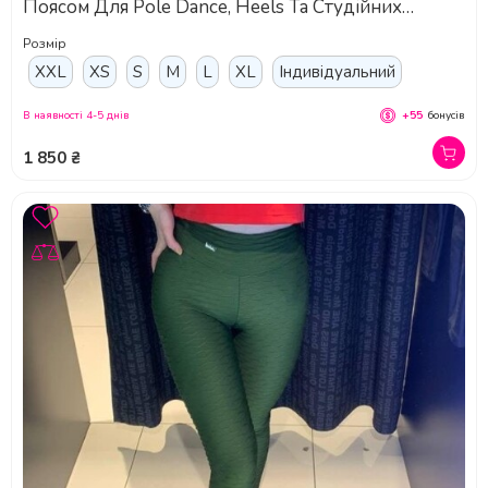
Поясом Для Pole Dance, Heels Та Студійних
Тренувань - капучино
Розмір
XXL
XS
S
M
L
XL
Індивідуальний
В наявності 4-5 днів
+55
бонусів
1 850 ₴