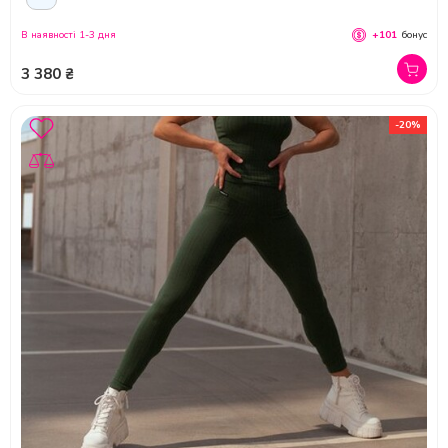
В наявності 1-3 дня
+101
бонус
3 380 ₴
-20%