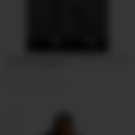
Бодістокінг сексуальний із леопардовим принтом
XL F286
Noir Handmade
Розмір
Немає в наявності