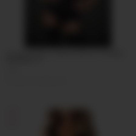
Сексуальне боді з глибоким декольте F169
Noir
Handmade
XXL
Розмір
Немає в наявності