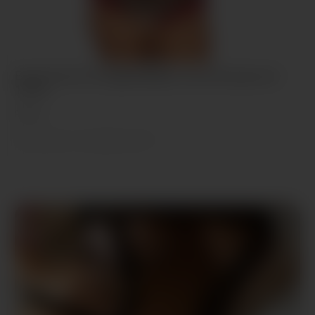
Боді School Girl
Leg Avenue
, чорний/червоний
1X/2X
Розмір
Немає в наявності