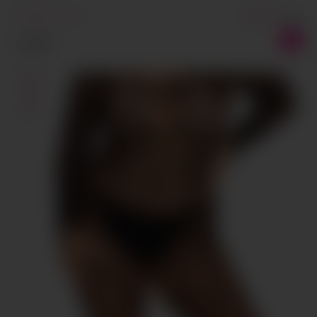
В наявності 2-3 дня
+36
бонусів
1 220 ₴