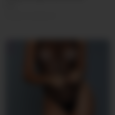
Розмір
Немає в наявності