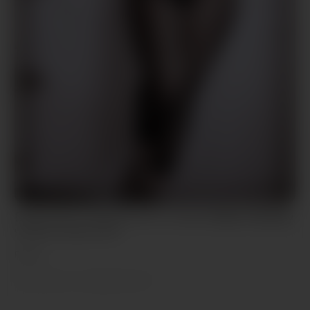
Бодістокінг з відкритими ступнями
Sheer Fantasy
чорний, Queen size
Розмір
Немає в наявності