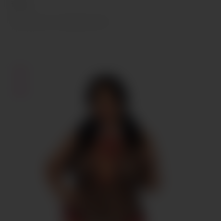
Розмір
Немає в наявності