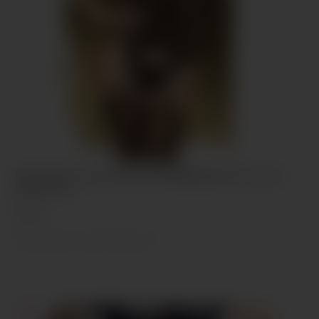
Комбінезон мереживний
Penthouse
Miss curvy
black (S-L)
Розмір
Немає в наявності