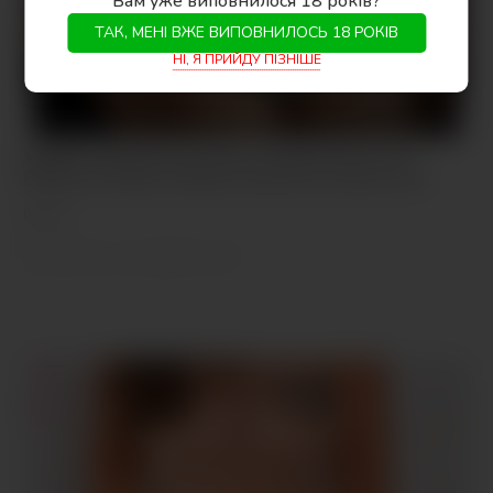
Вам уже виповнилося 18 років?
ТАК, МЕНІ ВЖЕ ВИПОВНИЛОСЬ 18 РОКІВ
НІ, Я ПРИЙДУ ПІЗНІШЕ
Vixen
Напівпрозоре боді з візерунками Just
Because Fantasy Lingerie, блакитне, Queen Size
Розмір
Немає в наявності