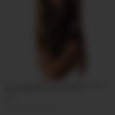
Боді з візерунком крил на спині
Obsessive
B112 і
відкритим доступом, чорний, XL/XXL
Розмір
Немає в наявності