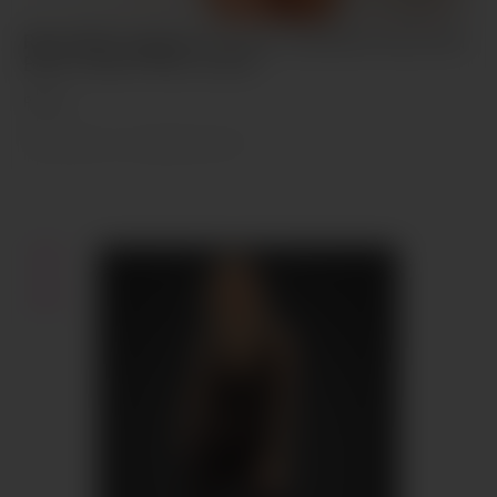
Rene Rofe Lingerie
Боді бант UNWRAP ME SATIN
BOW TEDDY PINK, XL/XXL
Розмір
Немає в наявності