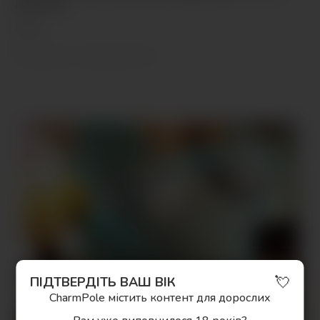
black (XL)
Розмір
Немає в наявності
💘
ПІДТВЕРДІТЬ ВАШ ВІК
CharmPole містить контент для дорослих