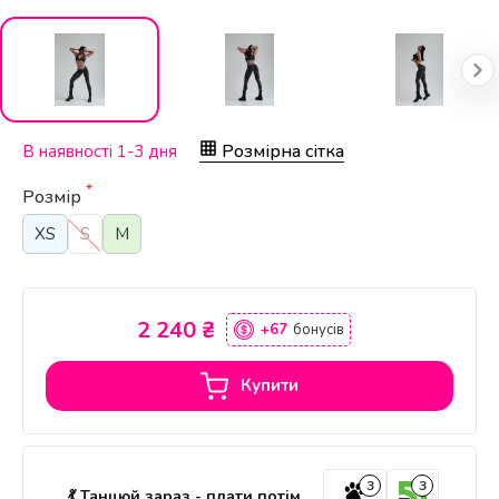
Розмірна сітка
В наявності 1-3 дня
*
Розмір
XS
S
M
2 240 ₴
+67
бонусів
Купити
3
3
💃 Танцюй зараз - плати потім