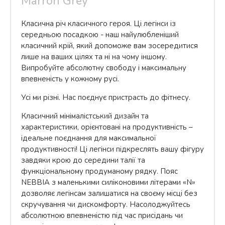
Marron Grey
Класична річ класичного героя. Ці легінси із
середньою посадкою - наш найулюбленіший
класичний крій, який допоможе вам зосередитися
лише на ваших цілях та ні на чому іншому.
Випробуйте абсолютну свободу і максимальну
впевненість у кожному русі.
Усі ми різні. Нас поєднує пристрасть до фітнесу.
Класичний мінімалістський дизайн та
характеристики, орієнтовані на продуктивність –
ідеальне поєднання для максимальної
продуктивності! Ці легінси підкреслять вашу фігуру
завдяки крою до середини талії та
функціональному продуманому рядку. Пояс
NEBBIA з маленькими силіконовими літерами «N»
дозволяє легінсам залишатися на своєму місці без
скручування чи дискомфорту. Насолоджуйтесь
абсолютною впевненістю під час присідань чи