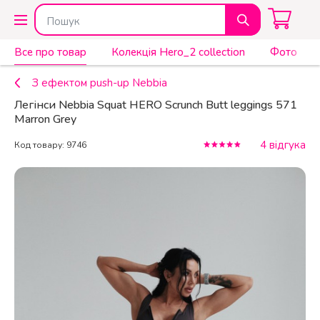
Все про товар
Колекція Hero_2 collection
Фото
З ефектом push-up Nebbia
Легінси Nebbia Squat HERO Scrunch Butt leggings 571
Marron Grey
4 відгука
Код товару: 9746
КУПИТИ
2 240 ₴