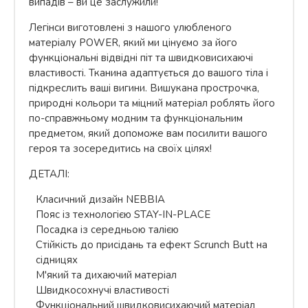
випадів – ви це заслужили!
Легінси виготовлені з нашого улюбленого
матеріалу POWER, який ми цінуємо за його
функціональні відвідні піт та швидковисихаючі
властивості. Тканина адаптується до вашого тіла і
підкреслить ваші вигини. Вишукана прострочка,
природні кольори та міцний матеріал роблять його
по-справжньому модним та функціональним
предметом, який допоможе вам посилити вашого
героя та зосередитись на своїх цілях!
ДЕТАЛІ:
Класичний дизайн NEBBIA
Пояс із технологією STAY-IN-PLACE
Посадка із середньою талією
Стійкість до присідань та ефект Scrunch Butt на
сідницях
М'який та дихаючий матеріал
Швидкосохнучі властивості
Функціональний швидковисихаючий матеріал