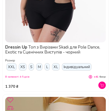
Dressin Up
Топ з Вирізами Skadi для Pole Dance,
Exotic та Сценічних Виступів - чорний
Розмір
XXL
XS
S
M
L
XL
Індивідуальний
В наявності 4-5 днів
+41
бонус
1 370 ₴