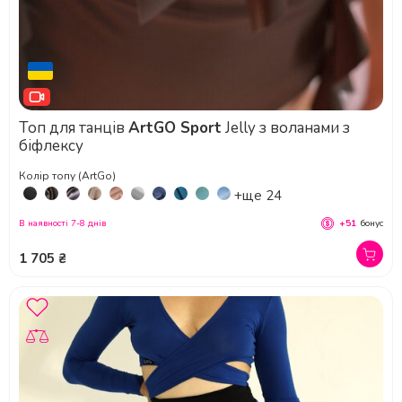
Топ для танців
ArtGO Sport
Jelly з воланами з
біфлексу
Колір топу (ArtGo)
+ще 24
В наявності 7-8 днів
+51
бонус
1 705 ₴