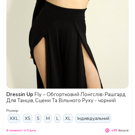
Dressin Up
Fly – Обгортковий Лонгслів-Рашгард
Для Танців, Сцени Та Вільного Руху - чорний
Розмір
XXL
XS
S
M
L
XL
Індивідуальний
В наявності 4-5 днів
+35
бонусів