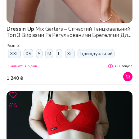
Dressin Up
Mix Garters – Сітчастий Танцювальний
Топ З Вирізами Та Регульованими Бретелями Для
Pole Dance, Exotic Та Сценічних Виступів - білий
Розмір
XXL
XS
S
M
L
XL
Індивідуальний
В наявності 4-5 днів
+37
бонусів
1 240 ₴