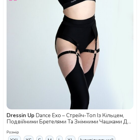
Dressin Up
Dance Exo – Стрейч-Топ Із Кільцем,
Подвійними Бретелями Та Знімними Чашками Для
Pole Dance, Exotic Та Сценічних Виступів - чорний
Розмір