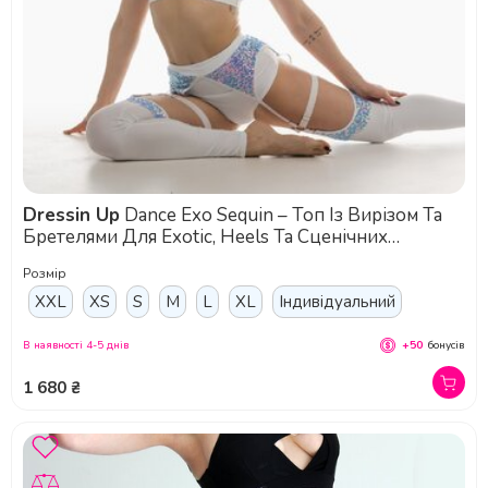
Dressin Up
Dance Exo Sequin – Топ Із Вирізом Та
Бретелями Для Exotic, Heels Та Сценічних
Виступів - синій
Розмір
XXL
XS
S
M
L
XL
Індивідуальний
В наявності 4-5 днів
+50
бонусів
1 680 ₴