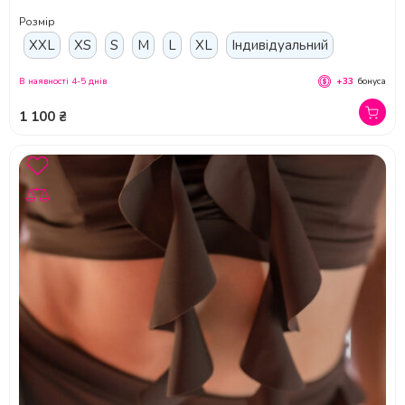
Розмір
XXL
XS
S
M
L
XL
Індивідуальний
В наявності 4-5 днів
+33
бонуса
1 100 ₴