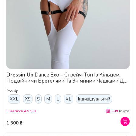
Dressin Up
Dance Exo – Стрейч-Топ Із Кільцем,
Подвійними Бретелями Та Знімними Чашками Для
Pole Dance, Exotic Та Сценічних Виступів - білий
Розмір
XXL
XS
S
M
L
XL
Індивідуальний
В наявності 4-5 днів
+39
бонусів
1 300 ₴