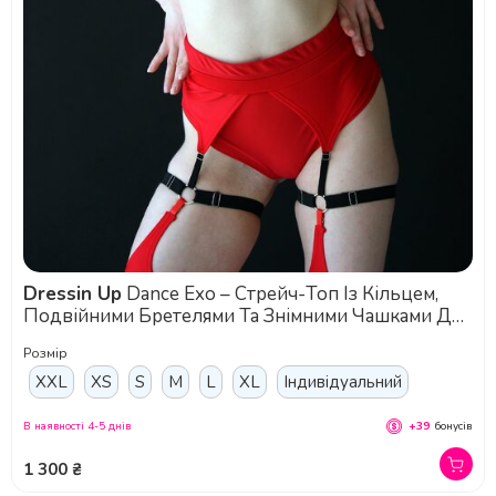
Dressin Up
Dance Exo – Стрейч-Топ Із Кільцем,
Подвійними Бретелями Та Знімними Чашками Для
Pole Dance, Exotic Та Сценічних Виступів -
Розмір
червоний
XXL
XS
S
M
L
XL
Індивідуальний
В наявності 4-5 днів
+39
бонусів
1 300 ₴