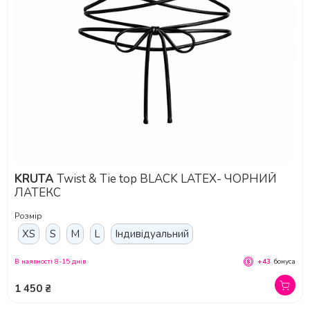
KRUTA
Twist & Tie top BLACK LATEX- ЧОРНИЙ
ЛАТЕКС
Розмір
XS
S
M
L
Індивідуальний
В наявності 8-15 днів
+43
бонуса
1 450 ₴