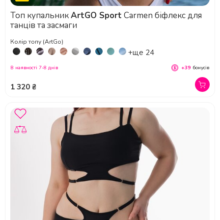
Топ купальник
ArtGO Sport
Carmen біфлекс для
танців та засмаги
Колір топу (ArtGo)
+ще 24
В наявності 7-8 днів
+39
бонусів
1 320 ₴