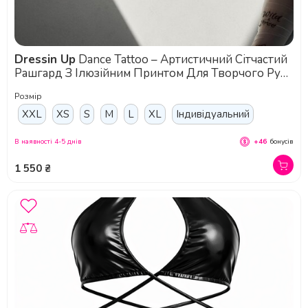
Dressin Up
Dance Tattoo – Артистичний Сітчастий
Рашгард З Ілюзійним Принтом Для Творчого Руху
Та Самовираження - білий
Розмір
XXL
XS
S
M
L
XL
Індивідуальний
В наявності 4-5 днів
+46
бонусів
1 550 ₴