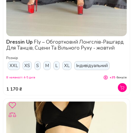
Dressin Up
Fly – Обгортковий Лонгслів-Рашгард
Для Танців, Сцени Та Вільного Руху - жовтий
Розмір
XXL
XS
S
M
L
XL
Індивідуальний
В наявності 4-5 днів
+35
бонусів
1 170 ₴