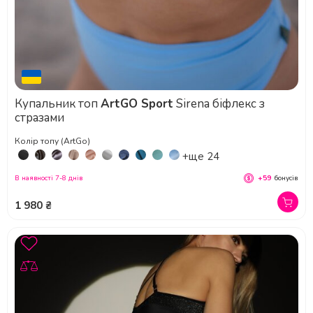
Купальник топ
ArtGO Sport
Sirena біфлекс з
стразами
Колір топу (ArtGo)
+ще 24
В наявності 7-8 днів
+59
бонусів
1 980 ₴