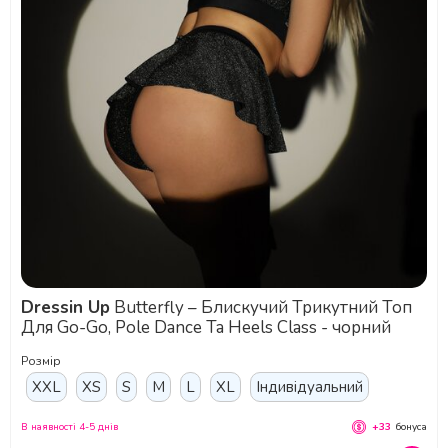
Dressin Up
Butterfly – Блискучий Трикутний Топ
Для Go-Go, Pole Dance Та Heels Class - чорний
Розмір
XXL
XS
S
M
L
XL
Індивідуальний
В наявності 4-5 днів
+33
бонуса