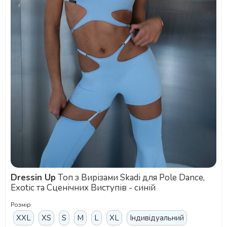
Dressin Up
Топ з Вирізами Skadi для Pole Dance,
Exotic та Сценічних Виступів - синій
Розмір
XXL
XS
S
M
L
XL
Індивідуальний