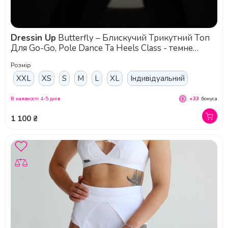
Dressin Up
Butterfly – Блискучий Трикутний Топ
Для Go-Go, Pole Dance Та Heels Class - темне
срібло
Розмір
XXL
XS
S
M
L
XL
Індивідуальний
В наявності 4-5 днів
+33
бонуса
1 100 ₴