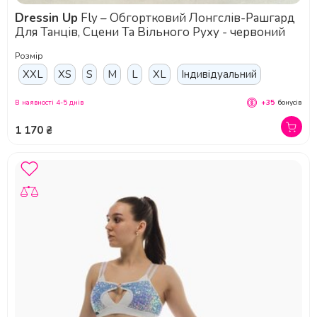
Dressin Up
Fly – Обгортковий Лонгслів-Рашгард
Для Танців, Сцени Та Вільного Руху - червоний
Розмір
XXL
XS
S
M
L
XL
Індивідуальний
В наявності 4-5 днів
+35
бонусів
1 170 ₴