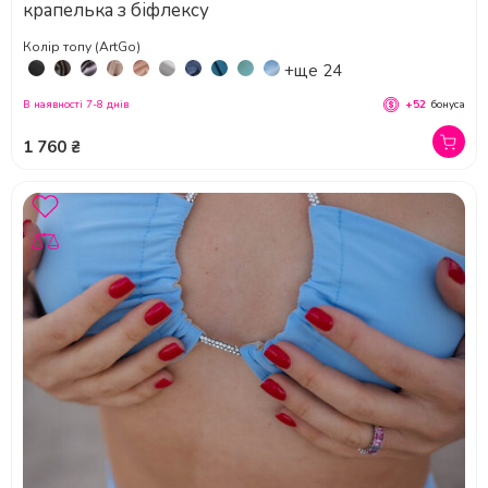
крапелька з біфлексу
Колір топу (ArtGo)
+ще 24
В наявності 7-8 днів
+52
бонуса
1 760 ₴