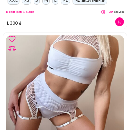
XXL
XS
S
M
L
XL
Індивідуальний
В наявності 4-5 днів
+39
бонусів
1 300 ₴