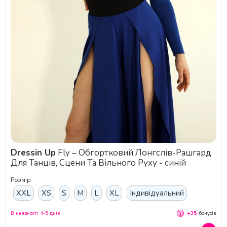
Dressin Up
Fly – Обгортковий Лонгслів-Рашгард
Для Танців, Сцени Та Вільного Руху - синій
Розмір
XXL
XS
S
M
L
XL
Індивідуальний
В наявності 4-5 днів
+35
бонусів