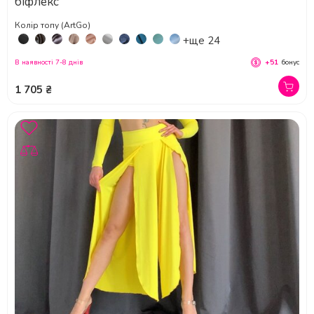
біфлекс
Колір топу (ArtGo)
+ще 24
В наявності 7-8 днів
+51
бонус
1 705 ₴