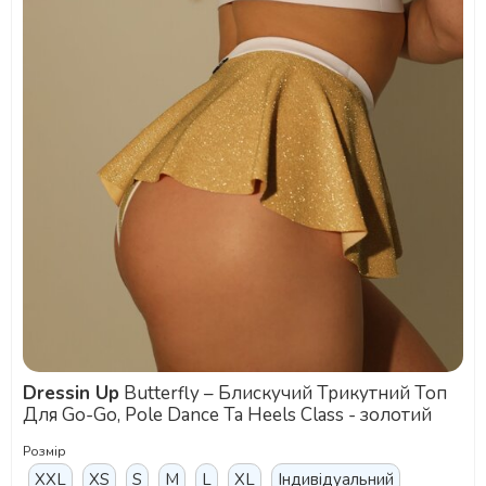
Dressin Up
Butterfly – Блискучий Трикутний Топ
Для Go-Go, Pole Dance Та Heels Class - золотий
Розмір
XXL
XS
S
M
L
XL
Індивідуальний