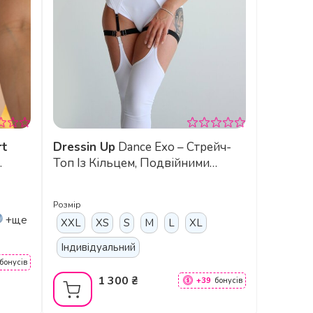
rt
Dressin Up
Dance Exo – Стрейч-
Топ Із Кільцем, Подвійними
Бретелями Та Знімними Чашками
Для Pole Dance, Exotic Та
Розмір
Сценічних Виступів - білий
+ще
XXL
XS
S
M
L
XL
Індивідуальний
бонусів
1 300 ₴
+39
бонусів