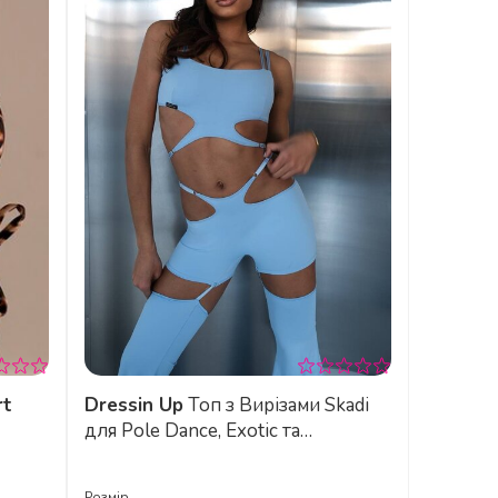
rt
Dressin Up
Топ з Вирізами Skadi
для Pole Dance, Exotic та
Сценічних Виступів - синій
Розмір