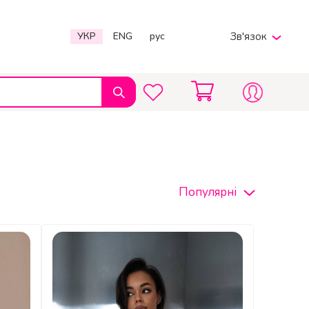
УКР
ENG
рус
Зв'язок
Viber
Telegram
380969597567
Пн-Пт 9:00 - 20:00
info@charmpole.shop
Популярні