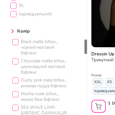
XL
Індивідуальний
Колір
Black matte biflex_
чорний матовий
біфлекс
Dressin Up
Butterfly – Бли
Трикутний 
Chocolate matte biflex_
Dance Та He
шоколадний матовий
срібло
біфлекс
Розмір
Dusty pink mate biflex_
XXL
XS
рожева пудра біфлекс
Індивідуал
Mocha nude biflex_
мокко беж біфлекс
1 1
SEA WAVE LAMI-
БІФЛЕКС ЛАМІНАЦІЯ