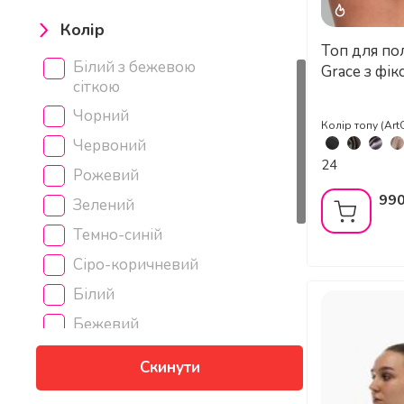
лимонний
Колір
Топ для п
морська хвиля
Білий з бежевою
Grace з фік
пітон
сіткою
пильно-рожевий
Чорний
Колір топу (Art
рожевий
Червоний
24
сірий
Рожевий
990
сіро-жовтий
Зелений
синій
Темно-синій
смарагдовий
Сіро-коричневий
срібний
Білий
темне срібло
Бежевий
темно-синій
Рожевий неон
Скинути
фіолетовий
Неон