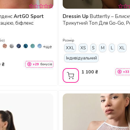
олденс
ArtGO Sport
Dressin Up
Butterfly – Блискучий
сацією, біфлекс
Трикутний Топ Для Go-Go, P
Dance Та Heels Class - срібн
Go)
Розмір
+ще
XXL
XS
S
M
L
XL
Індивідуальний
 ₴
+29
бонусів
1 100 ₴
+33