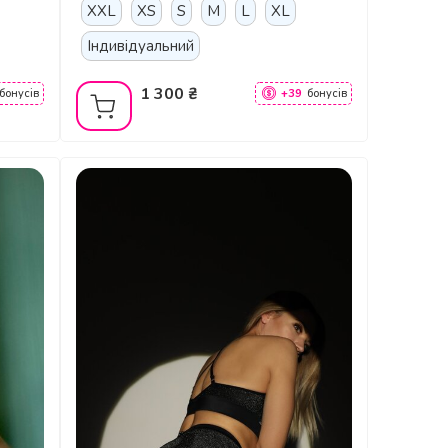
XXL
XS
S
M
L
XL
Індивідуальний
1 300 ₴
бонусів
+39
бонусів