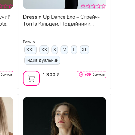
Dressin Up
Dance Exo – Стрейч-
ole
Топ Із Кільцем, Подвійними
ий
Бретелями Та Знімними Чашками
Для Pole Dance, Exotic Та
Розмір
Сценічних Виступів - чорний
XXL
XS
S
M
L
XL
Індивідуальний
1 300 ₴
бонуса
+39
бонусів