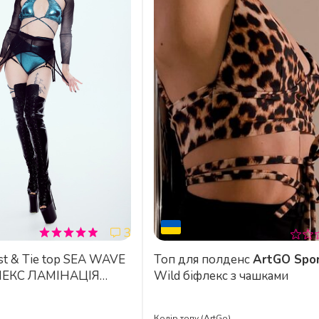
3
Топ для полденс
ArtGO Spo
ЛЕКС ЛАМІНАЦІЯ
Wild біфлекс з чашками
А ХВИЛЯ
Колір топу (ArtGo)