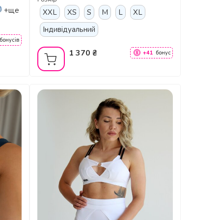
+ще
XXL
XS
S
M
L
XL
Індивідуальний
бонусів
1 370 ₴
+41
бонус