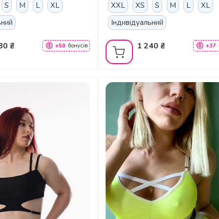
S
M
L
XL
XXL
XS
S
M
L
XL
ьний
Індивідуальний
80 ₴
1 240 ₴
+50
бонусів
+37