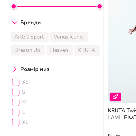
Бренди
ArtGO Sport
Venus Iconic
Dressin Up
Heaven
KRUTA
Розмір низ
XS
S
M
KRUTA
Twist & Tie top SEA WAVE
L
LAMI- БІФ
XL
БЛАКИТН
Розмір