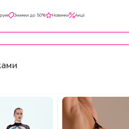
румі
Знижки до 50%
Новинки
Акції
ками