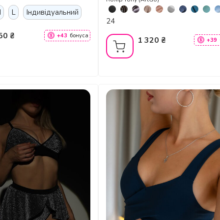
M
L
Індивідуальний
24
50 ₴
+43
бонуса
1 320 ₴
+39