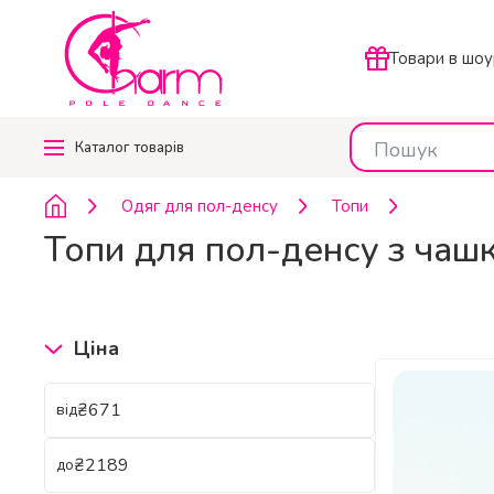
Товари в шоу
Каталог
товарів
Одяг для пол-денсу
Топи
Топи для пол-денсу з чаш
Ціна
₴
від
₴
до