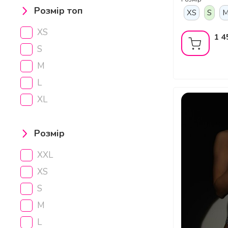
Розмір топ
XS
S
XS
1 4
S
M
L
XL
Розмір
XXL
XS
S
M
L