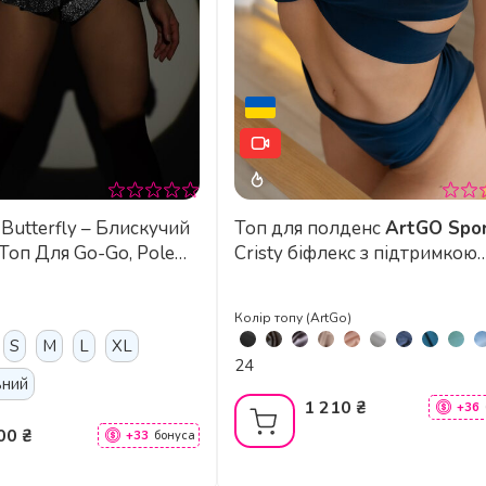
скучий
Топ для полденс
ArtGO Spo
Топ Для Go-Go, Pole
Cristy біфлекс з підтримкою
els Class - темне
грудей
Колір топу (ArtGo)
S
M
L
XL
24
ьний
1 210 ₴
+36
00 ₴
+33
бонуса