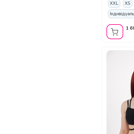
XXL
XS
Індивідуал
1 6