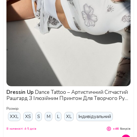
Dressin Up
Dance Tattoo – Артистичний Сітчастий
Рашгард З Ілюзійним Принтом Для Творчого Руху
Та Самовираження - білий
Розмір
XXL
XS
S
M
L
XL
Індивідуальний
В наявності 4-5 днів
+46
бонусів