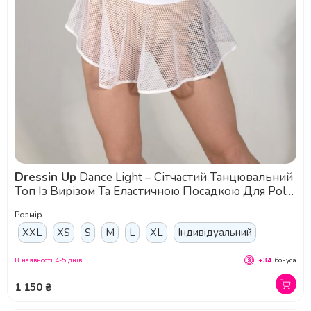
Dressin Up
Dance Light – Сітчастий Танцювальний
Топ Із Вирізом Та Еластичною Посадкою Для Pole
Dance, Фітнесу Та Сценічних Виступів - білий
Розмір
XXL
XS
S
M
L
XL
Індивідуальний
В наявності 4-5 днів
+34
бонуса
1 150 ₴