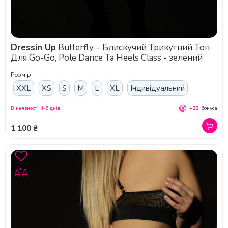
Dressin Up
Butterfly – Блискучий Трикутний Топ
Для Go-Go, Pole Dance Та Heels Class - зелений
Розмір
XXL
XS
S
M
L
XL
Індивідуальний
В наявності 4-5 днів
+33
бонуса
1 100 ₴