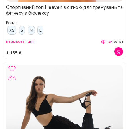
Спортивний топ
Heaven
з сіткою для тренувань та
фітнесу з біфлексу
Розмір
XS
S
M
L
В наявності 3-4 дня
+34
бонуса
1 155 ₴