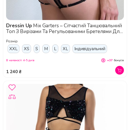
Dressin Up
Mix Garters – Сітчастий Танцювальний
Топ З Вирізами Та Регульованими Бретелями Для
Pole Dance, Exotic Та Сценічних Виступів - чорний
Розмір
XXL
XS
S
M
L
XL
Індивідуальний
В наявності 4-5 днів
+37
бонусів
1 240 ₴