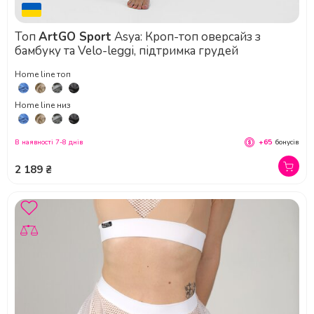
Топ
ArtGO Sport
Asya: Кроп-топ оверсайз з
бамбуку та Velo-leggi, підтримка грудей
Home line топ
Home line низ
В наявності 7-8 днів
+65
бонусів
2 189 ₴