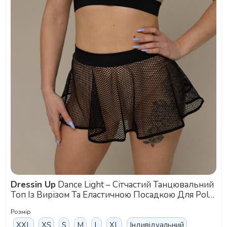
Dressin Up
Dance Light – Сітчастий Танцювальний
Топ Із Вирізом Та Еластичною Посадкою Для Pole
Dance, Фітнесу Та Сценічних Виступів - бежевий
Розмір
XXL
XS
S
M
L
XL
Індивідуальний