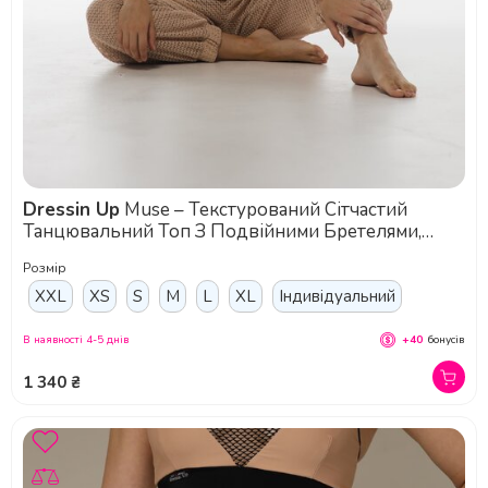
Dressin Up
Muse – Текстурований Сітчастий
Танцювальний Топ З Подвійними Бретелями,
Знімними Чашками Та Регульованою Застібкою
Розмір
Для Pole Dance, Пляжного Та Сценічного Образу -
бежевий
XXL
XS
S
M
L
XL
Індивідуальний
В наявності 4-5 днів
+40
бонусів
1 340 ₴