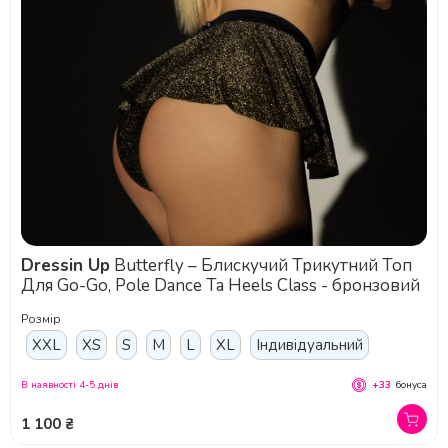
Dressin Up
Butterfly – Блискучий Трикутний Топ
Для Go-Go, Pole Dance Та Heels Class - бронзовий
Розмір
XXL
XS
S
M
L
XL
Індивідуальний
В наявності 4-5 днів
+33
бонуса
1 100 ₴