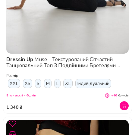
Dressin Up
Muse – Текстурований Сітчастий
Танцювальний Топ З Подвійними Бретелями,
Знімними Чашками Та Регульованою Застібкою
Розмір
Для Pole Dance, Пляжного Та Сценічного Образу -
чорний
XXL
XS
S
M
L
XL
Індивідуальний
В наявності 4-5 днів
+40
бонусів
1 340 ₴