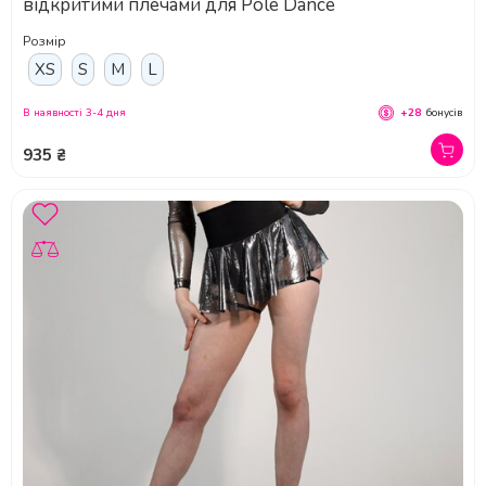
відкритими плечами для Pole Dance
Розмір
XS
S
M
L
В наявності 3-4 дня
+28
бонусів
935 ₴