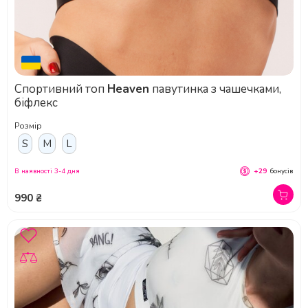
Спортивний топ
Heaven
павутинка з чашечками,
біфлекс
Розмір
S
M
L
В наявності 3-4 дня
+29
бонусів
990 ₴