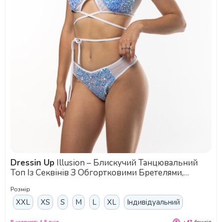
Dressin Up
Illusion – Блискучий Танцювальний
Топ Із Секвінів З Обгортковими Бретелями,
Сітчастою Спинкою Та Оксамитовою Основою Для
Розмір
Pole Dance І Сценічних Виступів - синій
XXL
XS
S
M
L
XL
Індивідуальний