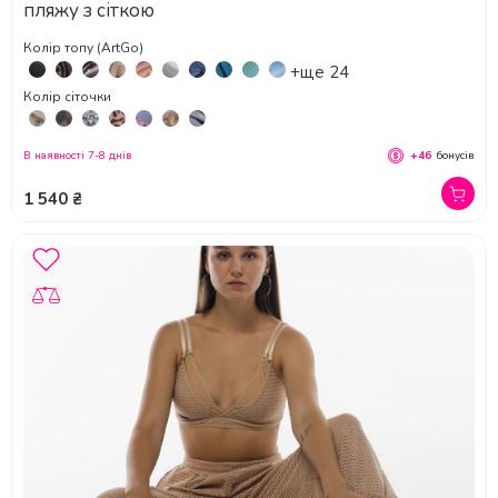
пляжу з сіткою
Колір топу (ArtGo)
+ще 24
Колір сіточки
В наявності 7-8 днів
+46
бонусів
1 540 ₴