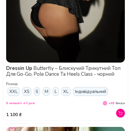
Dressin Up
Butterfly – Блискучий Трикутний Топ
Для Go-Go, Pole Dance Та Heels Class - чорний
Розмір
XXL
XS
S
M
L
XL
Індивідуальний
В наявності 4-5 днів
+33
бонуса
1 100 ₴