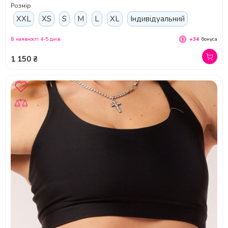
Розмір
XXL
XS
S
M
L
XL
Індивідуальний
В наявності 4-5 днів
+34
бонуса
1 150 ₴