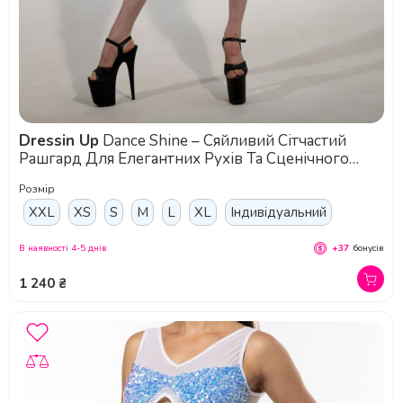
Dressin Up
Dance Shine – Сяйливий Сітчастий
Рашгард Для Елегантних Рухів Та Сценічного
Сяйва - срібний
Розмір
XXL
XS
S
M
L
XL
Індивідуальний
В наявності 4-5 днів
+37
бонусів
1 240 ₴