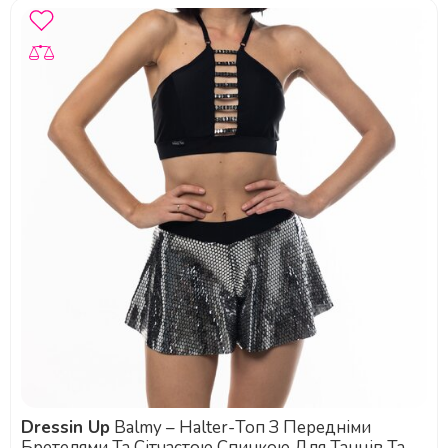
Dressin Up
Balmy – Halter-Топ З Передніми
Бретелями Та Сітчастою Спинкою Для Танців Та