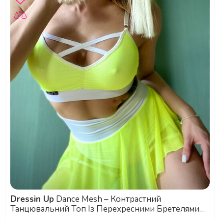
Dressin Up
Dance Mesh – Контрастний
Танцювальний Топ Із Перехресними Бретелями
Та Повітряною Підтримкою - жовтий