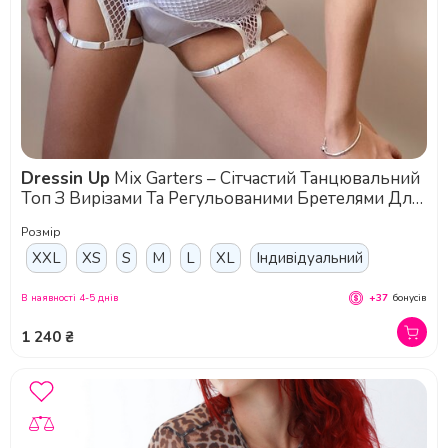
Dressin Up
Mix Garters – Сітчастий Танцювальний
Топ З Вирізами Та Регульованими Бретелями Для
Pole Dance, Exotic Та Сценічних Виступів - білий
Розмір
XXL
XS
S
M
L
XL
Індивідуальний
В наявності 4-5 днів
+37
бонусів
1 240 ₴