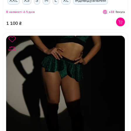
XXL
XS
S
M
L
XL
Індивідуальний
В наявності 4-5 днів
+33
бонуса
1 100 ₴