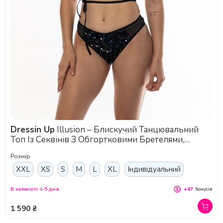
Dressin Up
Illusion – Блискучий Танцювальний
Топ Із Секвінів З Обгортковими Бретелями,
Сітчастою Спинкою Та Оксамитовою Основою Для
Розмір
Pole Dance І Сценічних Виступів - чорний
XXL
XS
S
M
L
XL
Індивідуальний
В наявності 4-5 днів
+47
бонусів
1 590 ₴