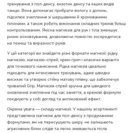
тренування з пол-денсу, екзотик денсу та інших видів
танцю. Вона допомагає прибрати вологу з долонь,
підсилює зчеплення зі шершавими й хромованими
пілонами, а також робить виконання складних трюків більш
контрольованим. Якісна магнезія для рук і тіла зменшує
ризик зісковзування, дозволяючи повністю зосередитися
на техніці та виразності рухів.
У цій категорії ви знайдете різні формати магнезії: рідку
магнезію, магнезію-спрей, крем-грип і класичні варіанти
для точкового нанесення. Рідка магнезія ідеально
підходить для інтенсивних тренувань, адже швидко
висихає та утворює стійку матову плівку, що забезпечує
тривалий Grip. Магнезія-спрей зручна для швидкого
оновлення зчеплення під час заняття, а кремові формули
поєднують у собі догляд та антиковзкий ефект.
Окрема увага — складу магнезії. У нашому асортименті
представлена магнезія для пол-денсу з продуманими
формулами, які не пересушують шкіру, не залишають
агресивних білих слідів та легко змиваються після