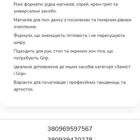
Різні формати: рідка магнезія, спрей, крем-грип та
універсальні засоби.
Магнезія для пол-денсу з посиленим та помірним рівнем
зчеплення.
Формули, що зменшують пітливість і не пересушують
шкіру.
Підходить для рук, стоп та окремих зон тіла, що
потребують Grip.
Ідеальне доповнення до інших засобів категорії «Захист
і Grip».
Варіанти для початківців і професійних танцівниць та
артисток.
380969597567
380939470278