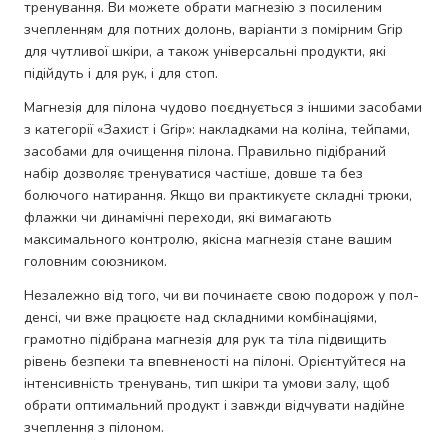
тренування. Ви можете обрати магнезію з посиленим
зчепленням для потних долонь, варіанти з помірним Grip
для чутливої шкіри, а також універсальні продукти, які
підійдуть і для рук, і для стоп.
Магнезія для пілона чудово поєднується з іншими засобами
з категорії «Захист і Grip»: накладками на коліна, тейпами,
засобами для очищення пілона. Правильно підібраний
набір дозволяє тренуватися частіше, довше та без
болючого натирання. Якщо ви практикуєте складні трюки,
флажки чи динамічні переходи, які вимагають
максимального контролю, якісна магнезія стане вашим
головним союзником.
Незалежно від того, чи ви починаєте свою подорож у пол-
денсі, чи вже працюєте над складними комбінаціями,
грамотно підібрана магнезія для рук та тіла підвищить
рівень безпеки та впевненості на пілоні. Орієнтуйтеся на
інтенсивність тренувань, тип шкіри та умови залу, щоб
обрати оптимальний продукт і завжди відчувати надійне
зчеплення з пілоном.