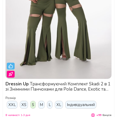
Dressin Up
Трансформуючий Комплект Skadi 2 в 1
зі Знімними Панчохами для Pole Dance, Exotic та
Сценічних Виступів - зелений
Розмір
XXL
XS
S
M
L
XL
Індивідуальний
В наявності 1-3 дня
+99
бонусів