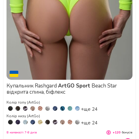
Купальник Rashgard
ArtGO Sport
Beach Star
відкрита спина, біфлекс
Колір топу (ArtGo)
+ще 24
Колір низу (ArtGo)
+ще 24
В наявності 7-8 днів
+120
бонусів