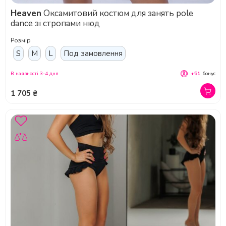
Heaven
Оксамитовий костюм для занять pole
dance зі стропами нюд
Розмір
S
M
L
Под замовлення
В наявності 3-4 дня
+51
бонус
1 705 ₴