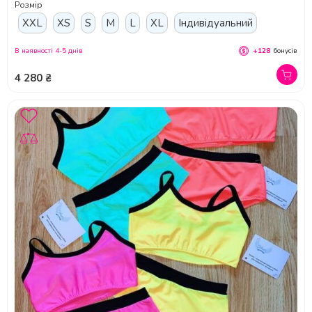
Розмір
XXL
XS
S
M
L
XL
Індивідуальний
В наявності 4-5 днів
+128
бонусів
4 280 ₴