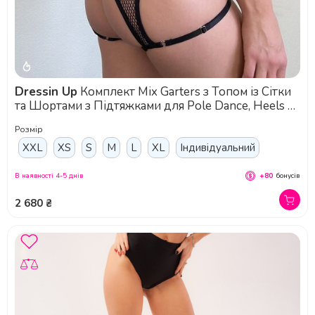
Dressin Up
Комплект Mix Garters з Топом із Сітки
та Шортами з Підтяжками для Pole Dance, Heels та
Сценічних Виступів - чорний
Розмір
XXL
XS
S
M
L
XL
Індивідуальний
В наявності 4-5 днів
+80
бонусів
2 680 ₴