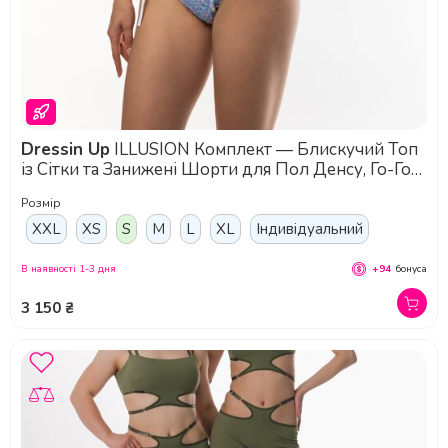
Dressin Up
ILLUSION Комплект — Блискучий Топ
із Сітки та Занижені Шорти для Пол Денсу, Го-Го
та Сценічних Шоу - синій
Розмір
XXL
XS
S
M
L
XL
Індивідуальний
В наявності 1-3 дня
+94
бонуса
3 150 ₴