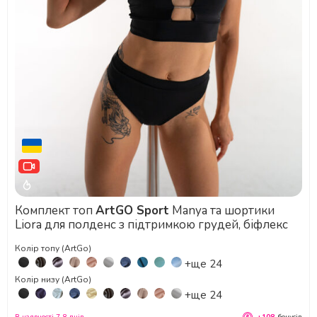
Комплект топ
ArtGO Sport
Manya та шортики
Liora для полденс з підтримкою грудей, біфлекс
Колір топу (ArtGo)
+ще 24
Колір низу (ArtGo)
+ще 24