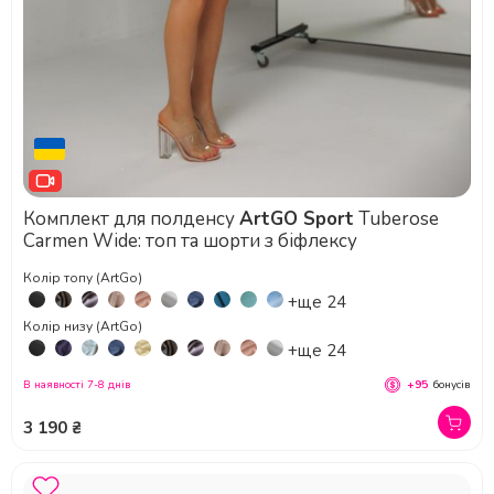
Комплект для полденсу
ArtGO Sport
Tuberose
Carmen Wide: топ та шорти з біфлексу
Колір топу (ArtGo)
+ще 24
Колір низу (ArtGo)
+ще 24
В наявності 7-8 днів
+95
бонусів
3 190 ₴