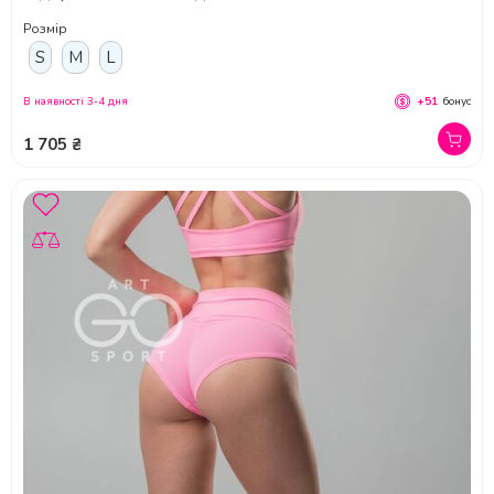
Розмір
S
M
L
В наявності 3-4 дня
+51
бонус
1 705 ₴