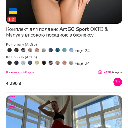
Комплект для полденс
ArtGO Sport
OKTO &
Manya з високою посадкою з біфлексу
Колір топу (ArtGo)
+ще 24
Колір низу (ArtGo)
+ще 24
В наявності 7-8 днів
+128
бонусів
4 290 ₴