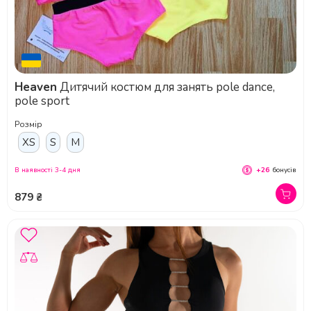
Heaven
Дитячий костюм для занять pole dance,
pole sport
Розмір
XS
S
M
В наявності 3-4 дня
+26
бонусів
879 ₴