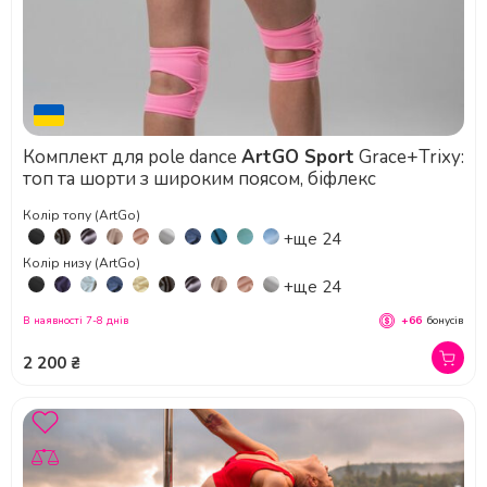
Комплект для pole dance
ArtGO Sport
Grace+Trixy:
топ та шорти з широким поясом, біфлекс
Колір топу (ArtGo)
+ще 24
Колір низу (ArtGo)
+ще 24
В наявності 7-8 днів
+66
бонусів
2 200 ₴