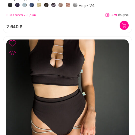
+ще 24
В наявності 7-8 днів
+79
бонусів
2 640 ₴