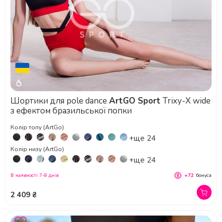
Шортики для pole dance
ArtGO Sport
Trixy-X wide
з ефектом бразильської попки
Колір топу (ArtGo)
+ще 24
Колір низу (ArtGo)
+ще 24
В наявності 7-8 днів
+72
бонуса
2 409 ₴