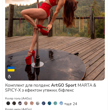
Комплект для полденс
ArtGO Sport
MARTA &
SPICY-X з ефектом утяжки, біфлекс
Колір топу (ArtGo)
+ще 24
Колір низу (ArtGo)