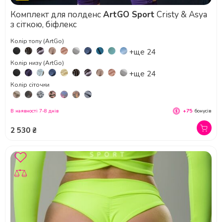
Комплект для полденс
ArtGO Sport
Cristy & Asya
з сіткою, біфлекс
Колір топу (ArtGo)
+ще 24
Колір низу (ArtGo)
+ще 24
Колір сіточки
В наявності 7-8 днів
+75
бонусів
2 530 ₴