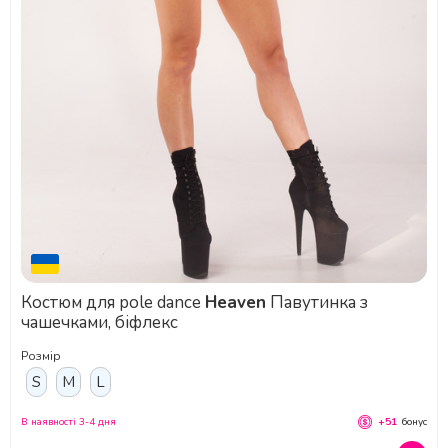
Костюм для pole dance
Heaven
Павутинка з
чашечками, біфлекс
Розмір
S
M
L
В наявності 3-4 дня
+51
бонус