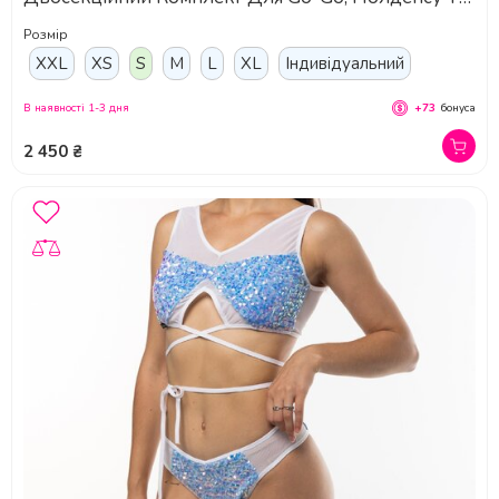
Танців На Підборах - темне срібло
Розмір
XXL
XS
S
M
L
XL
Індивідуальний
В наявності 1-3 дня
+73
бонуса
2 450 ₴