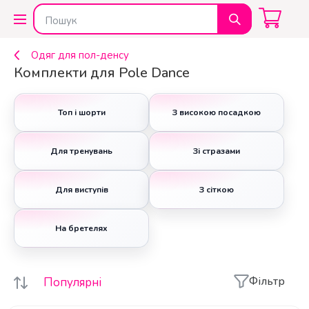
Одяг для пол-денсу
Комплекти для Pole Dance
Топ і шорти
З високою посадкою
Для тренувань
Зі стразами
Для виступів
З сіткою
На бретелях
Фільтр
Популярні