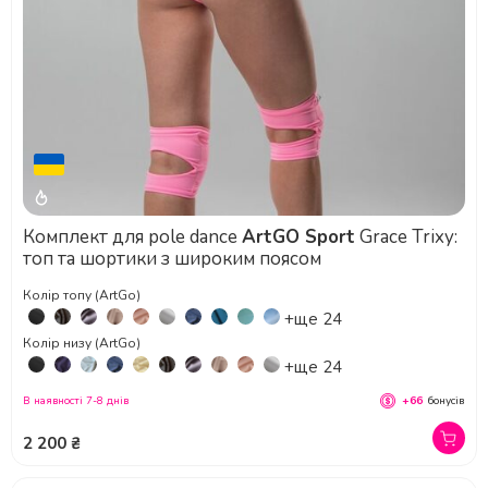
Комплект для pole dance
ArtGO Sport
Grace Trixy:
топ та шортики з широким поясом
Колір топу (ArtGo)
+ще 24
Колір низу (ArtGo)
+ще 24
В наявності 7-8 днів
+66
бонусів
2 200 ₴