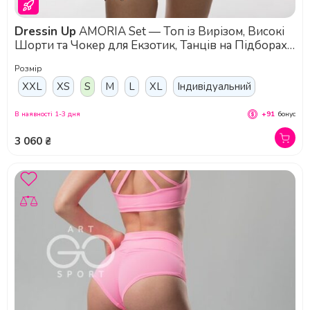
Dressin Up
AMORIA Set — Топ із Вирізом, Високі
Шорти та Чокер для Екзотик, Танців на Підборах і
Тренувань у Студії - капучино-чорний
Розмір
XXL
XS
S
M
L
XL
Індивідуальний
В наявності 1-3 дня
+91
бонус
3 060 ₴