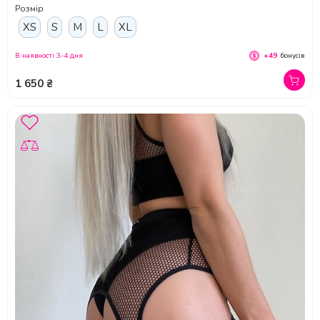
Розмір
XS
S
M
L
XL
В наявності 3-4 дня
+49
бонусів
1 650 ₴