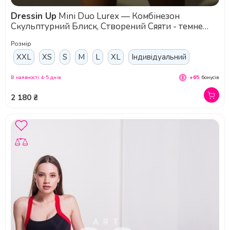
Dressin Up
Mini Duo Lurex — Комбінезон
Скульптурний Блиск, Створений Сяяти - темне
срібло
Розмір
XXL
XS
S
M
L
XL
Індивідуальний
В наявності 4-5 днів
+65
бонусів
2 180 ₴