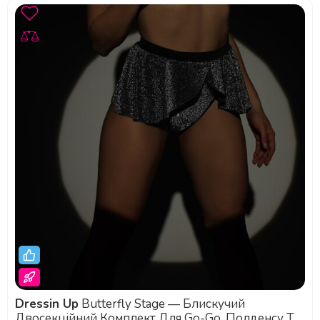
Dressin Up
Butterfly Stage — Блискучий
Двосекційний Комплект Для Go-Go, Полденсу Та