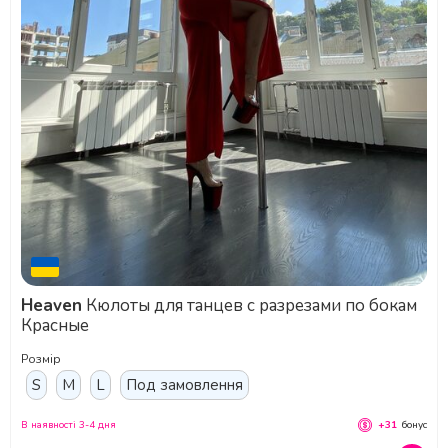
Heaven
Кюлоты для танцев с разрезами по бокам
Красные
Розмір
S
M
L
Под замовлення
В наявності 3-4 дня
+31
бонус