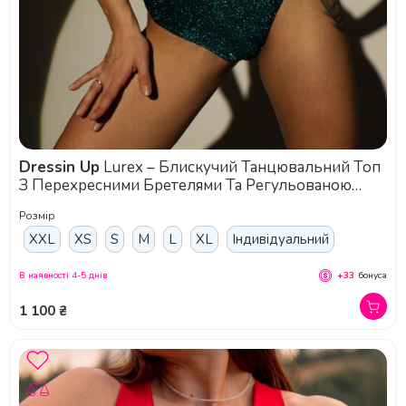
Dressin Up
Lurex – Блискучий Танцювальний Топ
З Перехресними Бретелями Та Регульованою
Посадкою - смарагдовий
Розмір
XXL
XS
S
M
L
XL
Індивідуальний
В наявності 4-5 днів
+33
бонуса
1 100 ₴