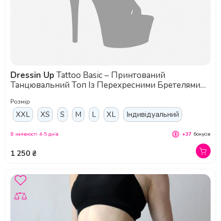
Dressin Up
Tattoo Basic – Принтований
Танцювальний Топ Із Перехресними Бретелями
Та Ефектом Художньої Сітки - чорний
Розмір
XXL
XS
S
M
L
XL
Індивідуальний
В наявності 4-5 днів
+37
бонусів
1 250 ₴