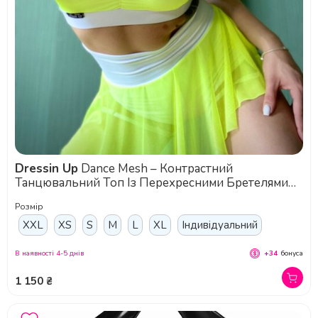
Dressin Up
Dance Mesh – Контрастний
Танцювальний Топ Із Перехресними Бретелями
Та Повітряною Підтримкою - жовтий
Розмір
XXL
XS
S
M
L
XL
Індивідуальний
В наявності 4-5 днів
+34
бонуса
1 150 ₴