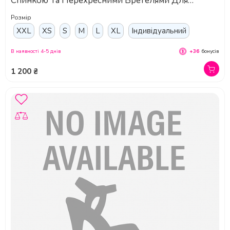
Спинкою Та Перехресними Бретелями Для
Динамічних Рухів Та Сценічних Виступів -
Розмір
бежевий
XXL
XS
S
M
L
XL
Індивідуальний
В наявності 4-5 днів
+36
бонусів
1 200 ₴