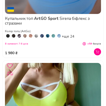
Купальник топ
ArtGO Sport
Sirena біфлекс з
стразами
Колір топу (ArtGo)
+ще 24
В наявності 7-8 днів
+59
бонусів
1 980 ₴