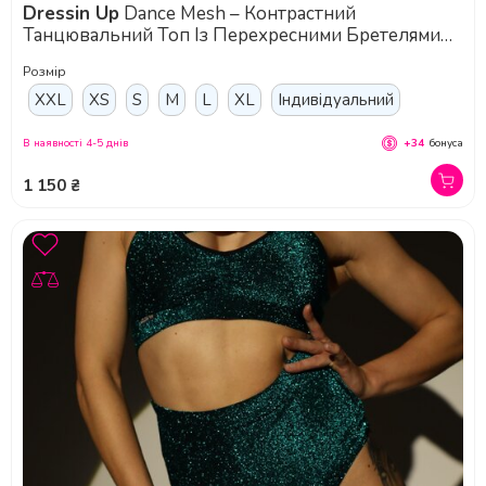
Dressin Up
Dance Mesh – Контрастний
Танцювальний Топ Із Перехресними Бретелями
Та Повітряною Підтримкою - рожевий
Розмір
XXL
XS
S
M
L
XL
Індивідуальний
В наявності 4-5 днів
+34
бонуса
1 150 ₴