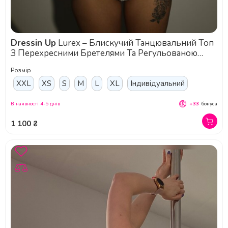
Dressin Up
Lurex – Блискучий Танцювальний Топ
З Перехресними Бретелями Та Регульованою
Посадкою - біло-срібний
Розмір
XXL
XS
S
M
L
XL
Індивідуальний
В наявності 4-5 днів
+33
бонуса
1 100 ₴