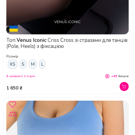
Топ
Venus Iconic
Criss Cross зі стразами для танців
(Pole, Heels) з фіксацією
Розмір
XS
S
M
L
В наявності 3-4 дня
+49
бонусів
1 650 ₴