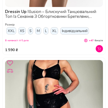
Dressin Up
Illusion – Блискучий Танцювальний
Топ Із Секвінів З Обгортковими Бретелями,
Сітчастою Спинкою Та Оксамитовою Основою Для
Розмір
Pole Dance І Сценічних Виступів - синій
XXL
XS
S
M
L
XL
Індивідуальний
В наявності 4-5 днів
+47
бонусів
1 590 ₴