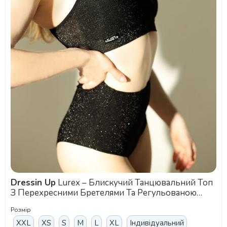
Dressin Up
Lurex – Блискучий Танцювальний Топ
З Перехресними Бретелями Та Регульованою
Посадкою - чорний
Розмір
XXL
XS
S
M
L
XL
Індивідуальний