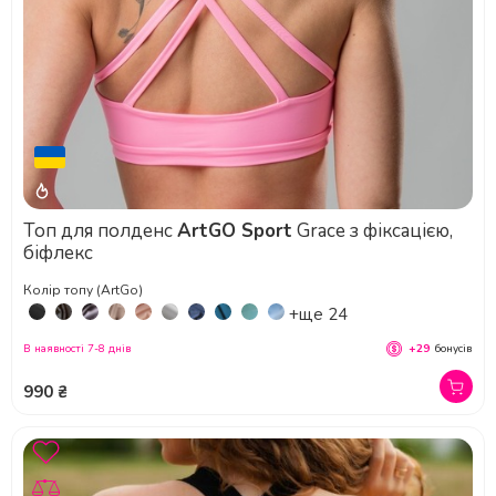
Топ для полденс
ArtGO Sport
Grace з фіксацією,
біфлекс
Колір топу (ArtGo)
+ще 24
В наявності 7-8 днів
+29
бонусів
990 ₴