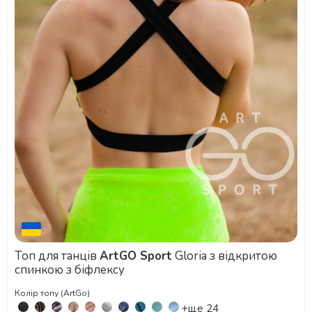
Топ для танців
ArtGO Sport
Gloria з відкритою
спинкою з біфлексу
Колір топу (ArtGo)
+ще 24