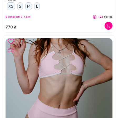
XS
S
M
L
В наявності 3-4 дня
+23
бонуса
770 ₴