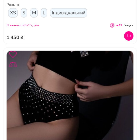
Розмір
XS
S
M
L
Індивідуальний
В наявності 8-15 днів
+43
бонуса
1 450 ₴