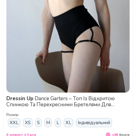
Dressin Up
Dance Garters – Топ Із Відкритою
Спинкою Та Перехресними Бретелями Для
Динамічних Рухів Та Сценічних Виступів - чорний
Розмір
XXL
XS
S
M
L
XL
Індивідуальний
В наявності 4-5 днів
+36
бонусів