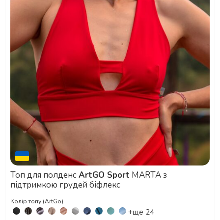
Топ для полденс
ArtGO Sport
MARTA з
підтримкою грудей біфлекс
Колір топу (ArtGo)
+ще 24