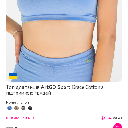
Топ для танців
ArtGO Sport
Grace Cotton з
підтримкою грудей
Home line топ
В наявності 7-8 днів
+22
бонуса