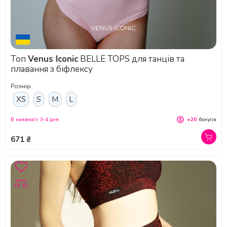
Топ
Venus Iconic
BELLE TOPS для танців та
плавання з біфлексу
Розмір
XS
S
M
L
В наявності 3-4 дня
+20
бонусів
671 ₴