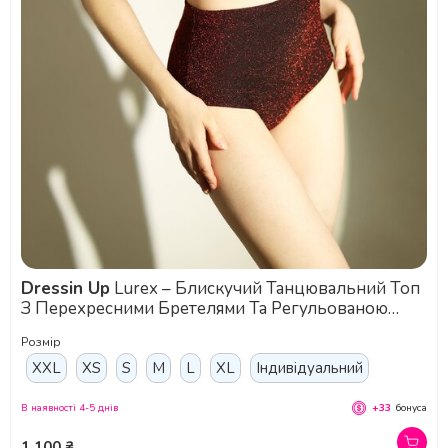
Dressin Up
Lurex – Блискучий Танцювальний Топ
З Перехресними Бретелями Та Регульованою
Посадкою - синій
Розмір
XXL
XS
S
M
L
XL
Індивідуальний
В наявності 4-5 днів
+33
бонуса
1 100 ₴