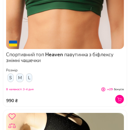
Спортивний топ
Heaven
павутинка з біфлексу
знімні чашечки
Розмір
S
M
L
В наявності 3-4 дня
+29
бонусів
990 ₴