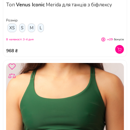
Топ
Venus Iconic
Merida для танців з біфлексу
Розмір
XS
S
M
L
В наявності 3-4 дня
+29
бонусів
968 ₴