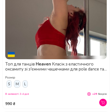
Топ для танців
Heaven
Класік з еластичного
оксамиту зі з'ємними чашечками для pole dance та
стрип-пластики
Розмір
S
M
L
В наявності 3-4 дня
+29
бонусів
990 ₴