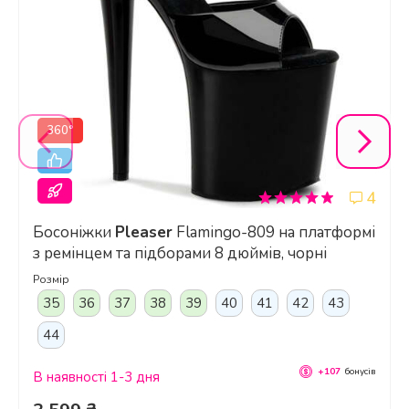
360°
4
Босоніжки
Pleaser
Flamingo-809 на платформі
з ремінцем та підборами 8 дюймів, чорні
Розмір
35
36
37
38
39
40
41
42
43
44
+107
бонусів
В наявності 1-3 дня