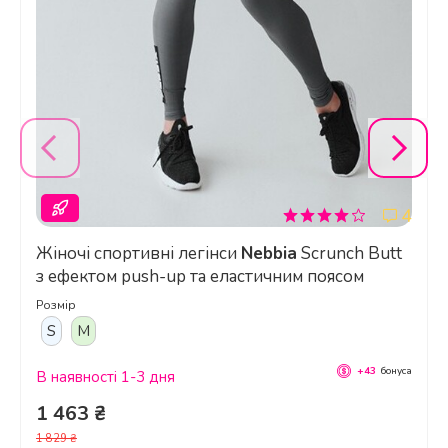
4
Жіночі спортивні легінси
Nebbia
Scrunch Butt
з ефектом push-up та еластичним поясом
Розмір
S
M
+43
бонуса
В наявності 1-3 дня
1 463 ₴
1 829 ₴