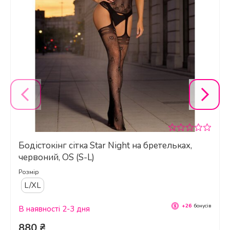
Бодістокінг сітка Star Night на бретельках,
червоний, OS (S-L)
Розмір
L/XL
+26
бонусів
В наявності 2-3 дня
880 ₴