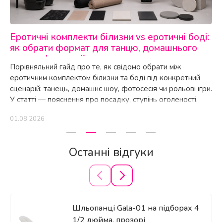
Еротичні комплекти білизни vs еротичні боді:
як обрати формат для танцю, домашнього
шоу чи фотосесії
Порівняльний гайд про те, як свідомо обрати між
еротичним комплектом білизни та боді під конкретний
сценарій: танець, домашнє шоу, фотосесія чи рольові ігри.
У статті — пояснення про посадку, ступінь оголеності,
зручність руху та готові ідеї образів із прикладами
01.08.2026
реальних комплектів та корсетів.
Останні відгуки
Шльопанці Gala-01 на підборах 4
1/2 дюйма, прозорі