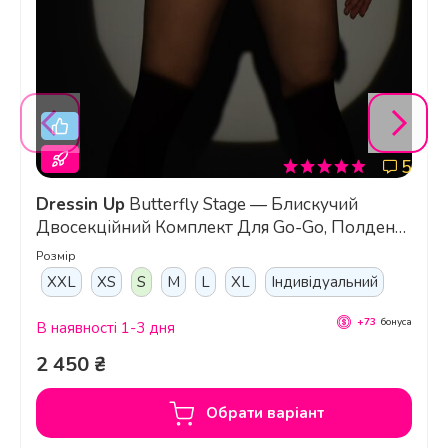
5
Dressin Up
Butterfly Stage — Блискучий
Двосекційний Комплект Для Go-Go, Полденсу
Та Танців На Підборах - темне срібло
Розмір
XXL
XS
S
M
L
XL
Індивідуальний
+73
бонуса
В наявності 1-3 дня
2 450 ₴
Обрати варіант