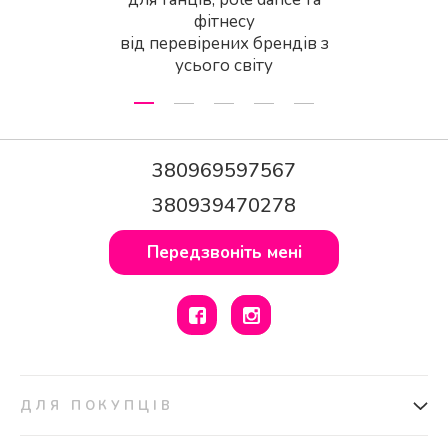
фітнесу
від перевірених брендів з
усього світу
380969597567
380939470278
Передзвоніть мені
ДЛЯ ПОКУПЦІВ
Доставка та оплата
Подарункові сертифікати