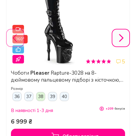
360°
5
Чоботи
Pleaser
Rapture-3028 на 8-
дюймовому пальцевому підборі з кісточкою,
4-дюймові чоботи до стегна з черепом та
Розмір
блискавкою всередині, чорні
36
37
38
39
40
+209
бонусів
В наявності 1-3 дня
6 999 ₴