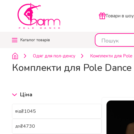
Товари в шоу
Каталог
товарів
Одяг для пол-денсу
Комплекти для Pole
Комплекти для Pole Dance 
Ціна
₴
від
₴
до