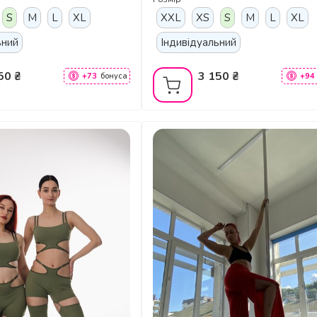
S
M
L
XL
XXL
XS
S
M
L
XL
ьний
Індивідуальний
50 ₴
3 150 ₴
+73
бонуса
+94