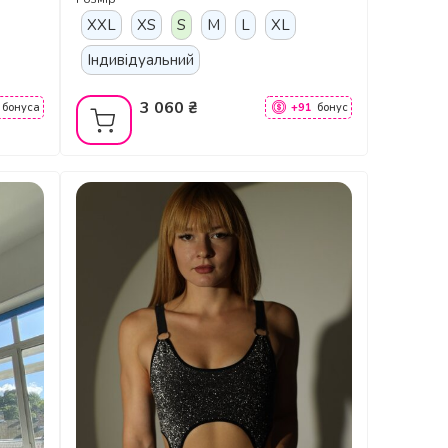
чорний
XXL
XS
S
M
L
XL
Індивідуальний
3 060 ₴
бонуса
+91
бонус