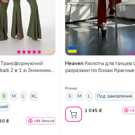
4
ючий
Heaven
Кюлоты для танцев с
adi 2 в 1 зі Знімними
разрезами по бокам Красные
ля Pole Dance, Exotic
х Виступів - зелений
Розмір
S
M
L
XL
S
M
L
Под замовлення
ьний
1 045 ₴
+3
30 ₴
+99
бонусів