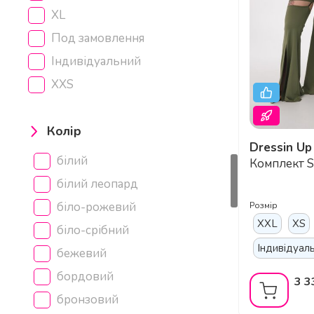
XL
Под замовлення
Індивідуальний
XXS
Колір
Dressin Up
Трансформу
білий
Комплект Sk
Панчохами д
білий леопард
та Сценічни
біло-рожевий
Розмір
XXL
XS
біло-срібний
Індивідуал
бежевий
бордовий
3 3
бронзовий