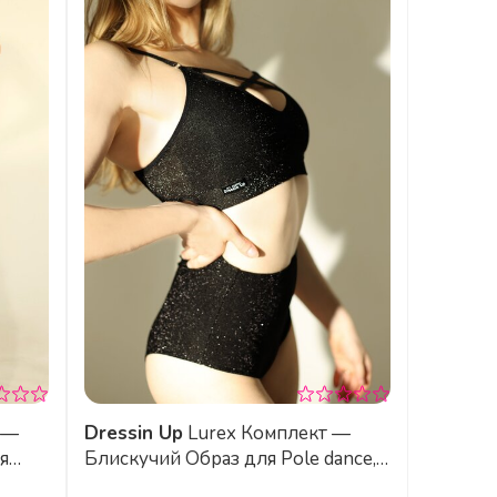
Dressin Up
Lurex Комплект —
я
Блискучий Образ для Рole dance,
-
High Heels, Сцени та Тренувань -