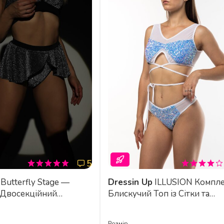
5
age —
Dressin Up
ILLUSION Комплект —
 Двосекційний
Блискучий Топ із Сітки та
ля Go-Go, Полденсу
Занижені Шорти для Пол Де
На Підборах - темне
Го-Го та Сценічних Шоу - син
Розмір