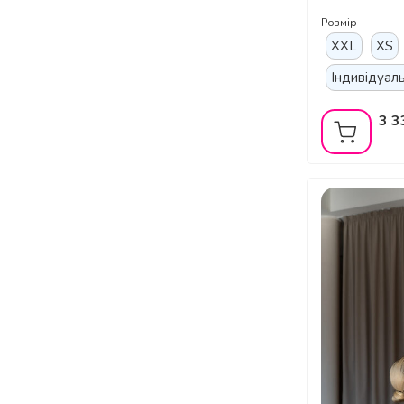
Полденсу т
Розмір
XXL
XS
Індивідуал
3 3