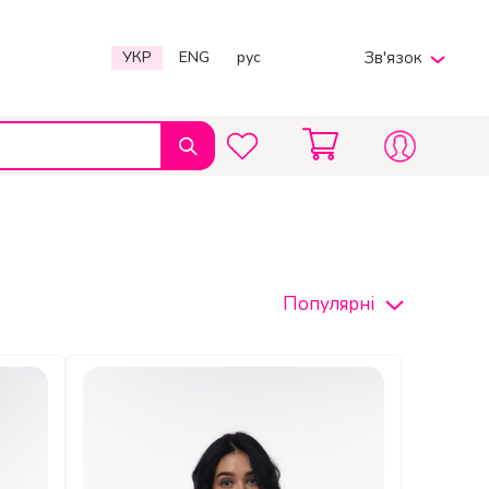
УКР
ENG
рус
Зв'язок
Viber
Telegram
380969597567
Пн-Пт 9:00 - 20:00
info@charmpole.shop
Популярні