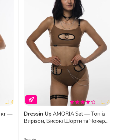
4
4
Dressin Up
AMORIA Set — Топ із
Вирізом, Високі Шорти та Чокер
нсу,
для Екзотик, Танців на Підборах і
ій
Тренувань у Студії - капучино-
Розмір