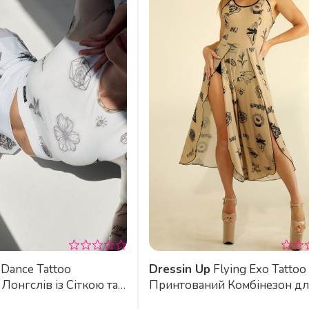
too
Dressin Up
Flying Exo Tattoo —
Лонгслів із Сіткою та
Принтований Комбінезон дл
ти для Танців,
Exotic Flow та Свободи Руху 