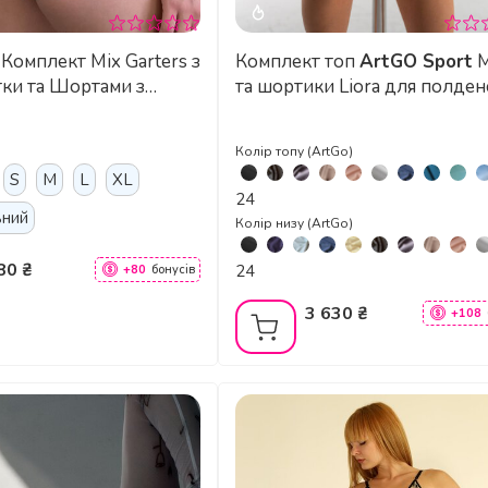
ters з
Комплект топ
ArtGO Sport
M
тки та Шортами з
та шортики Liora для полден
 для Pole Dance, Heels
підтримкою грудей, біфлекс
их Виступів - чорний
Колір топу (ArtGo)
S
M
L
XL
24
ьний
Колір низу (ArtGo)
80 ₴
24
+80
бонусів
3 630 ₴
+108