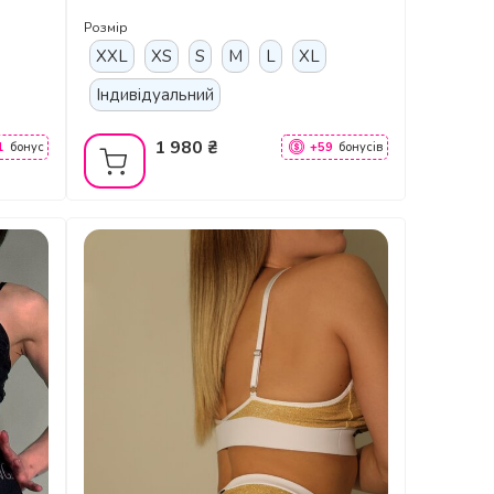
чорний
Розмір
XXL
XS
S
M
L
XL
Індивідуальний
1 980 ₴
1
бонус
+59
бонусів