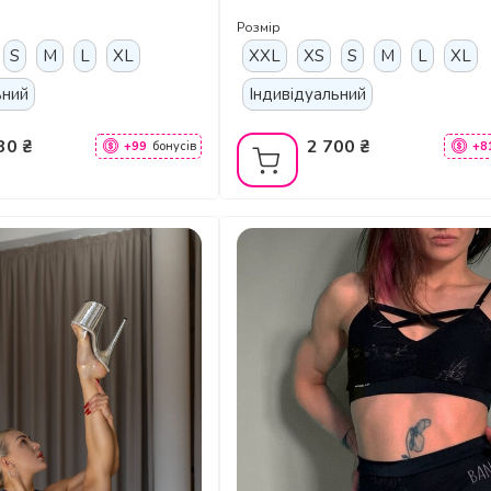
а Розтяжки - білий
бежевий
Розмір
S
M
L
XL
XXL
XS
S
M
L
XL
ьний
Індивідуальний
30 ₴
2 700 ₴
+99
бонусів
+8