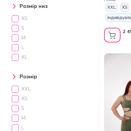
срібло
Розмір низ
XXL
XS
Індивідуал
XS
S
2 4
M
L
XL
Розмір
XXL
XS
S
M
L