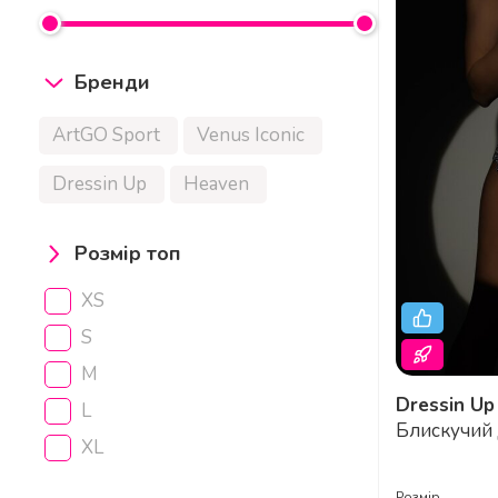
Бренди
ArtGO Sport
Venus Iconic
Dressin Up
Heaven
Розмір топ
XS
S
M
Dressin Up
Butterfly St
L
Блискучий
XL
Комплект Д
Та Танців 
Розмір