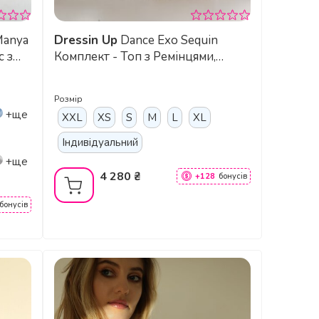
anya
Dressin Up
Dance Exo Sequin
с з
Комплект - Топ з Ремінцями,
Високі Шорти та Підв’язки для
Екзотик, Підборів та Сценічних
Розмір
Виступів - синій
+ще
XXL
XS
S
M
L
XL
Індивідуальний
+ще
4 280 ₴
+128
бонусів
бонусів