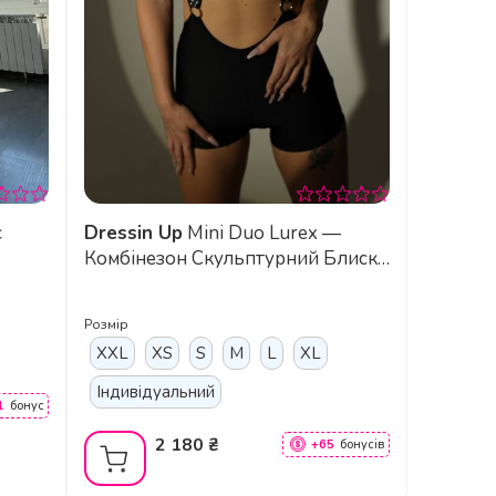
Dressin Up
Mini Duo Lurex —
Комбінезон Скульптурний Блиск,
Створений Сяяти - темне срібло
Розмір
XXL
XS
S
M
L
XL
Індивідуальний
1
бонус
2 180 ₴
+65
бонусів