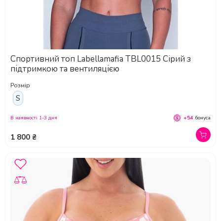
Спортивний топ Labellamafia TBL0015 Сірий з
підтримкою та вентиляцією
Розмір
S
В наявності 1-3 дня
+54
бонуса
1 800 ₴