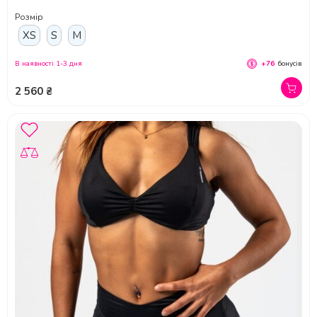
Розмір
XS
S
M
В наявності 1-3 дня
+76
бонусів
2 560 ₴