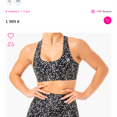
S
M
В наявності 1-3 дня
+59
бонусів
1 989 ₴