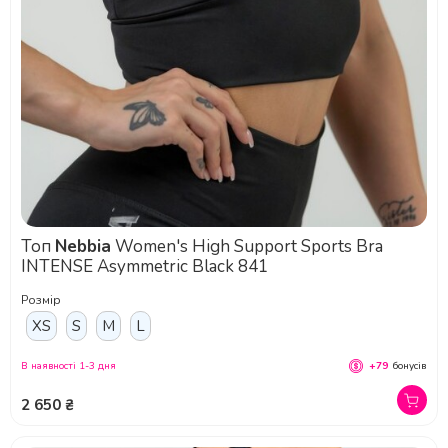
Топ
Nebbia
Women's High Support Sports Bra
INTENSE Asymmetric Black 841
Розмір
XS
S
M
L
В наявності 1-3 дня
+79
бонусів
2 650 ₴