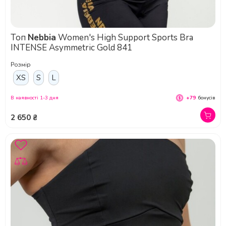
Топ
Nebbia
Women's High Support Sports Bra
INTENSE Asymmetric Gold 841
Розмір
XS
S
L
В наявності 1-3 дня
+79
бонусів
2 650 ₴