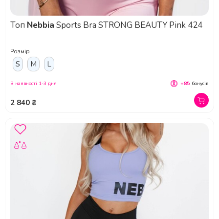
Топ
Nebbia
Sports Bra STRONG BEAUTY Pink 424
Розмір
S
M
L
В наявності 1-3 дня
+85
бонусів
2 840 ₴