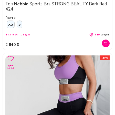
Топ
Nebbia
Sports Bra STRONG BEAUTY Dark Red
424
Розмір
XS
S
В наявності 1-3 дня
+85
бонусів
2 840 ₴
-20%