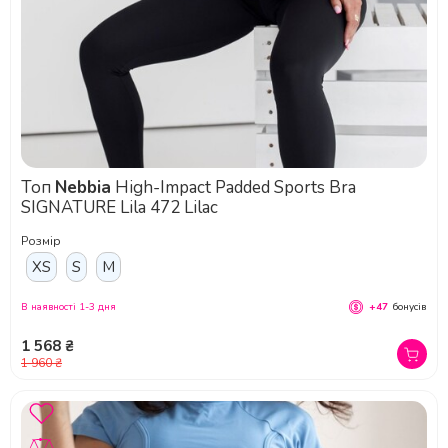
Топ
Nebbia
High-Impact Padded Sports Bra
SIGNATURE Lila 472 Lilac
Розмір
XS
S
M
В наявності 1-3 дня
+47
бонусів
1 568 ₴
1 960 ₴