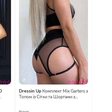
O
Dressin Up
Комплект Mix Garters з
Топом із Сітки та Шортами з
Підтяжками для Pole Dance, Heels
та Сценічних Виступів - чорний
Розмір