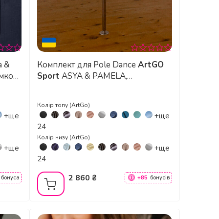
a &
Комплект для Pole Dance
ArtGO
имкою
Sport
ASYA & PAMELA,
еластичний біфлекс з підтримкою
грудей
Колір топу (ArtGo)
+ще
+ще
24
Колір низу (ArtGo)
+ще
+ще
24
2 860 ₴
бонуса
+85
бонусів