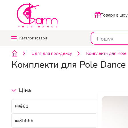
Товари в шоу
Каталог
товарів
Одяг для пол-денсу
Комплекти для Pole
Комплекти для Pole Dance 
Ціна
₴
від
₴
до