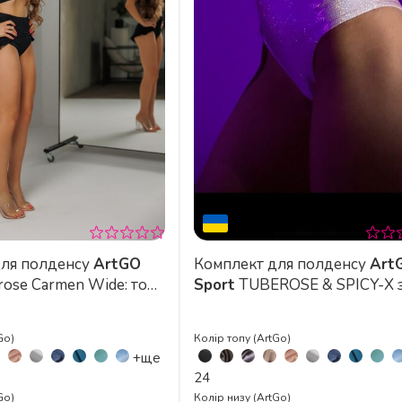
для полденсу
ArtGO
Комплект для полденсу
Art
ose Carmen Wide: топ
Sport
TUBEROSE & SPICY-X 
 біфлексу
ефектом утяжки
Go)
Колір топу (ArtGo)
+ще
24
Go)
Колір низу (ArtGo)