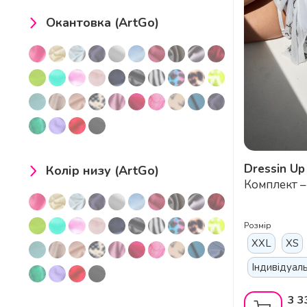
Окантовка (ArtGo)
Dressin Up
Dance Tat
Колір низу (ArtGo)
Комплект – 
Високі Шор
Полденсу т
Розмір
XXL
XS
Індивідуал
3 3