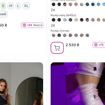
S
M
L
XL
24
ьний
Колір низу (ArtGo)
50 ₴
24
+94
бонуса
Колір сіточки
2 530 ₴
+75