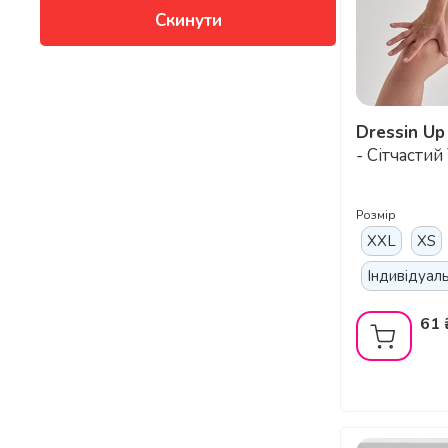
Скинути
Dressin Up
Tattoo Basic Ко
- Сітчасти
Бретелях і 
Принтом - 
Розмір
XXL
XS
Індивідуал
61 