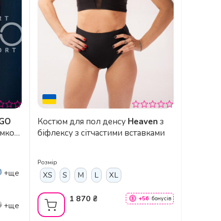
tGO
Костюм для пол денсу
Heaven
з
имкою
біфлексу з сітчастими вставками
Розмір
+ще
XS
S
M
L
XL
1 870 ₴
+56
бонусів
+ще