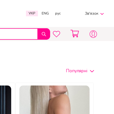
УКР
ENG
рус
Зв'язок
Viber
Telegram
380969597567
Пн-Пт 9:00 - 20:00
info@charmpole.shop
Популярні