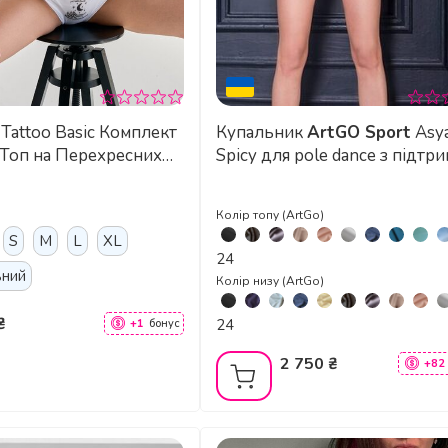
мплект
Купальник
ArtGO Sport
Asy
й Топ на Перехресних
Spicy для pole dance з підтр
Високі Шорти з Тату-
грудей
білий
Колір топу (ArtGo)
S
M
L
XL
24
ьний
Колір низу (ArtGo)
₴
24
+1
бонус
2 750 ₴
+82