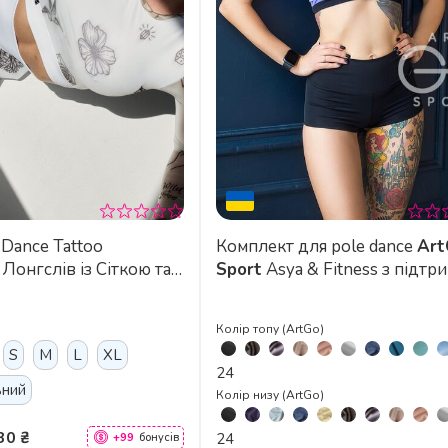
too
Комплект для pole dance
Ar
Лонгслів із Сіткою та
Sport
Asya & Fitness з підтр
ти для Танців,
грудей
а Розтяжки - білий
Колір топу (ArtGo)
S
M
L
XL
24
ьний
Колір низу (ArtGo)
30 ₴
24
+99
бонусів