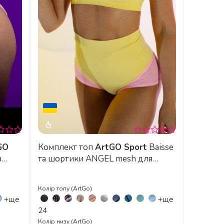
GO
Комплект топ
ArtGO Sport
Baisse
з
та шортики ANGEL mesh для
полденс з італійського біфлексу
Колір топу (ArtGo)
+ще
+ще
24
Колір низу (ArtGo)