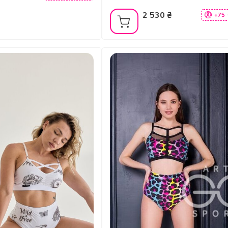
2 530 ₴
+75