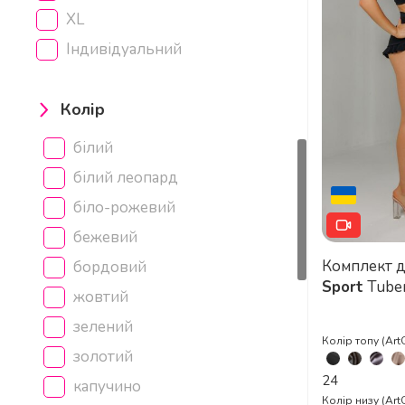
XL
Індивідуальний
Колір
білий
білий леопард
біло-рожевий
бежевий
Комплект 
бордовий
Sport
Tuber
жовтий
та шорти з
зелений
Колір топу (Art
золотий
24
капучино
Колір низу (Art