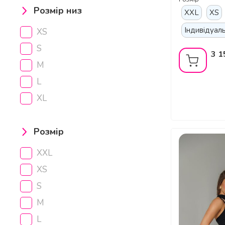
Розмір низ
XXL
XS
Індивідуал
XS
S
3 1
M
L
XL
Розмір
XXL
XS
S
M
L