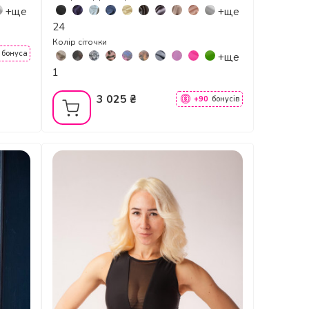
+ще
+ще
24
Колір сіточки
бонуса
+ще
1
3 025 ₴
+90
бонусів