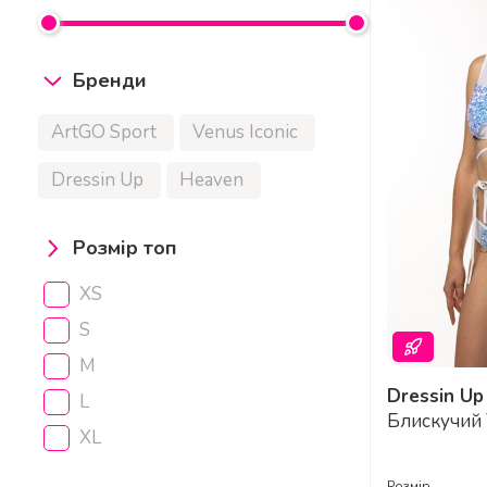
Бренди
ArtGO Sport
Venus Iconic
Dressin Up
Heaven
Розмір топ
XS
S
M
Dressin Up
ILLUSION Компл
L
Блискучий Т
XL
Занижені Ш
Го-Го та Сц
Розмір