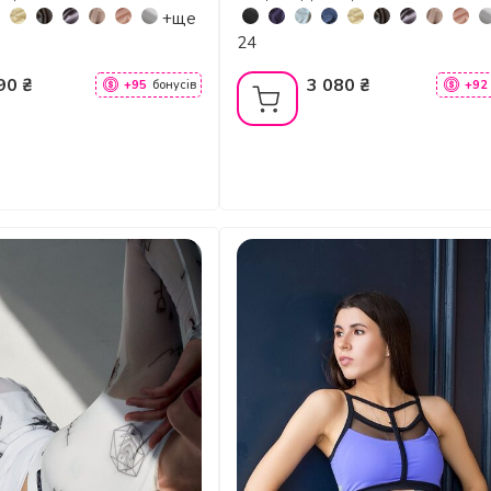
+ще
24
90 ₴
3 080 ₴
+95
бонусів
+92