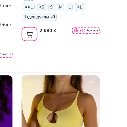
+ще
XXL
XS
S
M
L
XL
Індивідуальний
+ще
2 680 ₴
+80
бонусів
бонусів