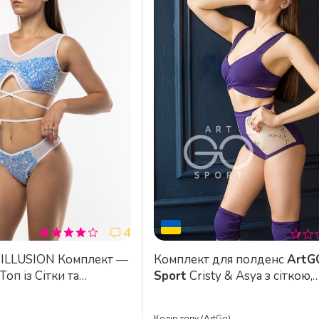
4
ект —
Комплект для полденс
ArtG
оп із Сітки та
Sport
Cristy & Asya з сіткою,
орти для Пол Денсу,
біфлекс
енічних Шоу - синій
Колір топу (ArtGo)