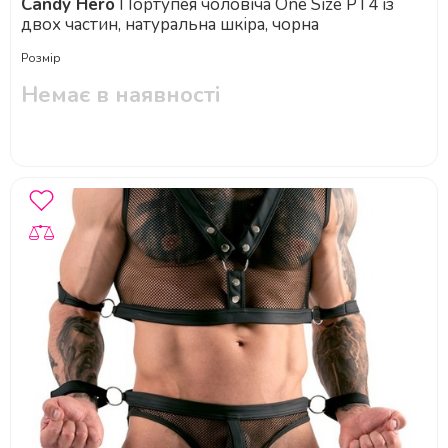
Candy Hero
Портупея чоловіча One Size РТ4 із
двох частин, натуральна шкіра, чорна
Розмір
Немає в наявності