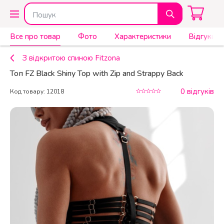
Все про товар
Фото
Характеристики
Відгуки (0
З відкритою спиною Fitzona
Топ FZ Black Shiny Top with Zip and Strappy Back
0 відгуків
Код товару: 12018
КУПИТИ
1 620 ₴