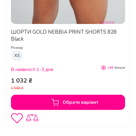
ШОРТИ GOLD NEBBIA PRINT SHORTS 828
Black
Розмір
Чи можна носити цей топ як
XS
повсякденний одяг?
+30
бонусів
В наявності 1-3 дня
1 032 ₴
1 548 ₴
Обрати варіант
Чи є у топу регульовані бретелі?