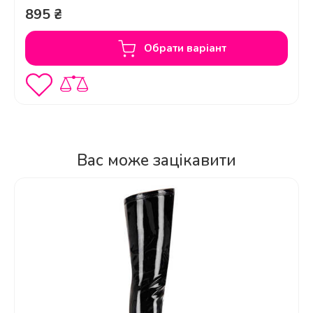
Колір
895 ₴
Чорна еластична штучна шкіра
Обрати варіант
Матеріал верху
Екошкіра
Чи підходять ці чоботи для танців?
Матеріал підкладки
Мікрофібра
Матеріал підошви
Вас може зацікавити
Гума
Матеріал середньої
підошви
Яка висота голені у цих чоботів?
Мікрофібра
Розмірна довідка
Відповідає розміру
Тип взуття
Over-The-Knee Boot