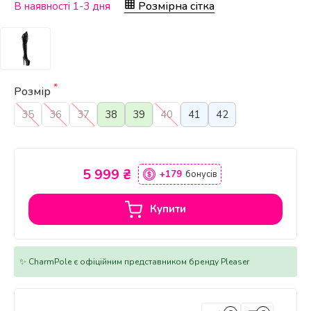
Розмірна сітка
В наявності 1-3 дня
*
Розмір
35
36
37
38
39
40
41
42
5 999 ₴
+179
бонусів
Купити
✨ CharmPole є офіційним представником бренду Pleaser