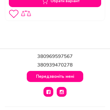
Обрати варіант
шкіра тягнеться?
380969597567
Чи можна носити ці чоботи з
380939470278
колготками або панчохами?
Передзвоніть мені