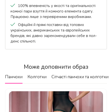
100% впевненість у якості та оригінальності
кожної пари взуття й кожного елемента одягу.
Працюємо лише з перевіреними виробниками.
Офіційні й прямі поставки від топових
українських, американських та європейських
брендів, які давно зарекомендували себе в пол-
денс спільноті.
Бренд
З якого матеріалу виготовлені ці
Pleaser
Може доповнити образ
чоботи?
Країна-виробник
Панчохи
Колготки
Сітчасті панчохи та колготки
США
Класифікація стріпів
Трійки
Висота каблука від 20 до 22.4 см
Висота голені (дюйми)