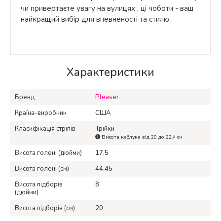
чи привертаєте увагу на вулицях
, ці чоботи - ваш
найкращий вибір
для впевненості та стилю
.
Характеристики
Бренд
Pleaser
Країна-виробник
США
Класифікація стріпів
Трійки
Висота каблука від 20 до 22.4 см
Висота голені (дюйми)
17.5
Висота голені (см)
44.45
Висота підборів
8
(дюйми)
Висота підборів (см)
20