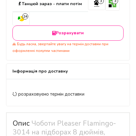
3
3
💃 Танцюй зараз - плати потім
24
Розрахувати
🙏 Будь ласка, звертайте увагу на термін доставки при
оформленні покупки частинами
Інформація про доставку
розраховуємо термін доставки
Опис
Чоботи Pleaser Flamingo-
3014 на підборах 8 дюймів,