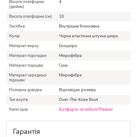
Висота платформи
4
(дюйми)
Висота платформи (см)
10
Застібка
Внутрішня блискавка
Колір
Чорна еластична штучна шкіра
Матеріал верху
Екошкіра
Матеріал підкладки
Мікрофібра
Матеріал підошви
Гума
Матеріал середньої
Мікрофібра
підошви
Розмірна довідка
Відповідає розміру
Тип взуття
Over-The-Knee Boot
Категорія:
Ботфорти та чоботи Pleaser
Гарантія