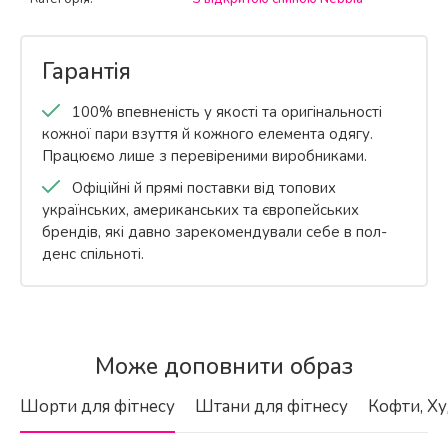
Гарантія
100% впевненість у якості та оригінальності
кожної пари взуття й кожного елемента одягу.
Працюємо лише з перевіреними виробниками.
Офіційні й прямі поставки від топових
українських, американських та європейських
брендів, які давно зарекомендували себе в пол-
денс спільноті.
Бренд
Для яких видів тренувань підходить
Nebbia
Може доповнити образ
цей спортивний бюстгальтер Nebbia
Колекція
Medium-Support Criss Cross Sports
Шорти для фітнесу
Штани для фітнесу
Кофти, Ху
Bra Iconic Black 230?
Hero_3 collection
Колекція