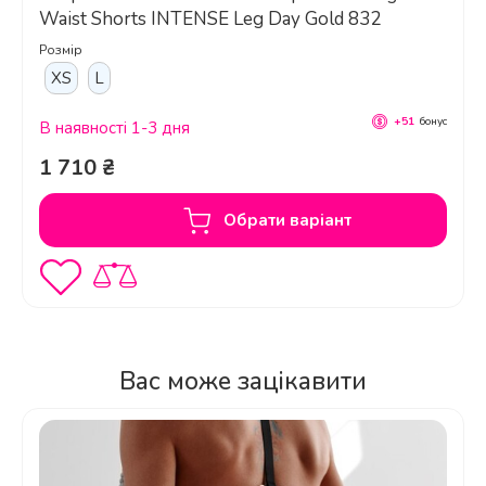
Waist Shorts INTENSE Leg Day Gold 832
+124
бонуса
В наявності 1-3 дня
Розмір
4 140 ₴
XS
L
+51
бонус
Обрати варіант
В наявності 1-3 дня
1 710 ₴
Чи підійде цей бюстгальтер для
Обрати варіант
великої інтенсивності тренувань?
Вас може зацікавити
Як правильно доглядати за
бюстгальтером Nebbia Medium-
Support Criss Cross Sports Bra Iconic