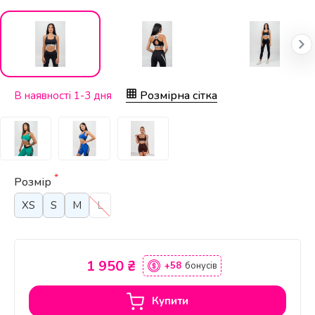
Розмірна сітка
В наявності 1-3 дня
*
Розмір
XS
S
M
L
1 950 ₴
+58
бонусів
Купити