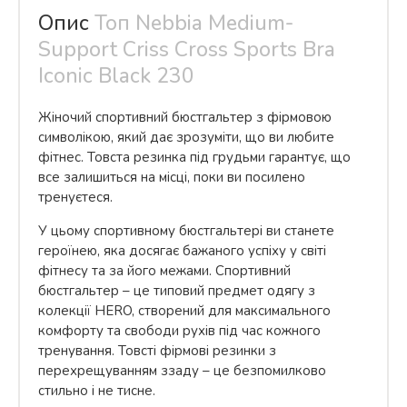
Опис
Топ Nebbia Medium-
Support Criss Cross Sports Bra
Iconic Black 230
Жіночий спортивний бюстгальтер з фірмовою
символікою, який дає зрозуміти, що ви любите
фітнес. Товста резинка під грудьми гарантує, що
все залишиться на місці, поки ви посилено
тренуєтеся.
У цьому спортивному бюстгальтері ви станете
героїнею, яка досягає бажаного успіху у світі
фітнесу та за його межами. Спортивний
бюстгальтер – це типовий предмет одягу з
колекції HERO, створений для максимального
комфорту та свободи рухів під час кожного
тренування. Товсті фірмові резинки з
перехрещуванням ззаду – це безпомилково
стильно і не тисне.