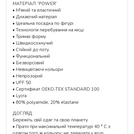
МАТЕРІАЛ: 'POWER'
• М'який та еластичний
• Дихаючий матеріал
• Ідеальна посадка по фігурі
• Технологія перебування на місці
• Тримає форму
• Швидкосохнучий
• Стійкий до поту
• Функціональний
• Безворсовий
• Невицвітаючі кольори
• Непрозорий
• UPF 50
• Сертифікат OEKO-TEX STANDARD 100
• Lycra
• 80% polyamide, 20% elastane
ДОГЛЯД
Бережіть свій одяг та свою планету
• Прати при максимальній температурі 40 ° C з
одягом того ж кольору, не залишати у воді.