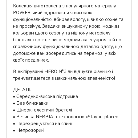
Колекція виготовлена з популярного матеріалу
POWER, який відрізняється високою
функціональністю, вбирає вологу, швидко сохне та
не просвічує. Завдяки вишуканому крою, модним
кольорам цього сезону та міцному матеріалу
бюстгальтер є не лише модним аксесуаром, а й по-
справжньому функціональною деталлю одягу, що
допоможе вам зосередитись на перемозі у всіх
своїх поєдинках.
В екіпіруванні HERO N°3 ви відчуєте різницю і
тренуватиметеся з максимальною впевненістю!
ДЕТАЛІ:
• Середньо-висока підтримка
• Без блискавки
• Широкі еластичні бретелі
• Резинка NEBBIA з технологією «Stay-in-place»
• Перехрещується на спині
• Непрозорий