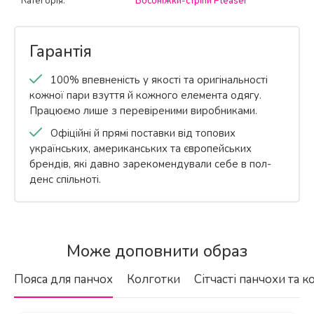
Категорія:
Босоніжки-стріпи Pleaser
Гарантія
100% впевненість у якості та оригінальності
кожної пари взуття й кожного елемента одягу.
Працюємо лише з перевіреними виробниками.
Офіційні й прямі поставки від топових
українських, американських та європейських
брендів, які давно зарекомендували себе в пол-
денс спільноті.
Бренд
З якого матеріалу виготовлені ці
Pleaser
Може доповнити образ
босоніжки?
Країна-виробник
Пояса для панчох
Колготки
Сітчасті панчохи та к
США
EAN