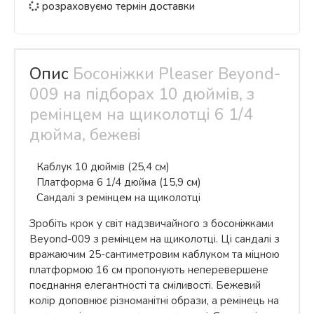
розраховуємо термін доставки
Опис
Босоніжки Pleaser Beyond-
009 на підборах 10 дюймів, з
ремінцем на щиколотці 6 1/4
дюйма, бежеві
Каблук 10 дюймів (25,4 см)
Платформа 6 1/4 дюйма (15,9 см)
Сандалі з ремінцем на щиколотці
Зробіть крок у світ надзвичайного з босоніжками
Beyond-009 з ремінцем на щиколотці. Ці сандалі з
вражаючим 25-сантиметровим каблуком та міцною
платформою 16 см пропонують неперевершене
поєднання елегантності та сміливості. Бежевий
колір доповнює різноманітні образи, а ремінець на