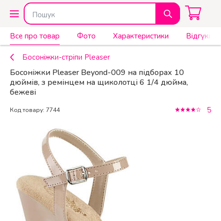
Все про товар
Фото
Характеристики
Відгуки (5
Босоніжки-стріпи Pleaser
Босоніжки Pleaser Beyond-009 на підборах 10
дюймів, з ремінцем на щиколотці 6 1/4 дюйма,
бежеві
5
Код товару: 7744
КУПИТИ
5 299 ₴