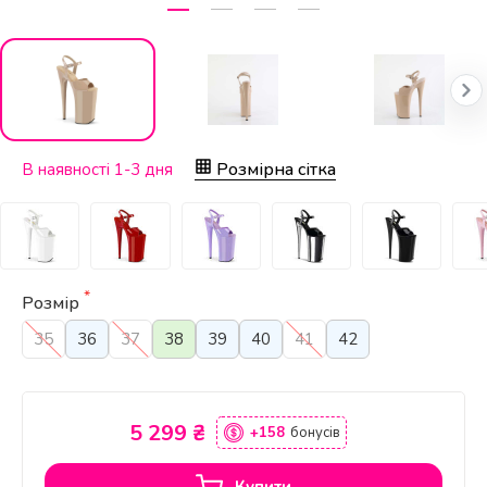
Розмірна сітка
В наявності 1-3 дня
*
Розмір
35
36
37
38
39
40
41
42
5 299 ₴
+158
бонусів