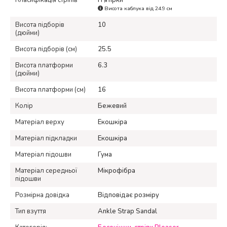
Класифікація стріпів
П’ятірки
Висота каблука від 24.9 см
Висота підборів
10
(дюйми)
Висота підборів (см)
25.5
Висота платформи
6.3
(дюйми)
Висота платформи (см)
16
Колір
Бежевий
Матеріал верху
Екошкіра
Матеріал підкладки
Екошкіра
Матеріал підошви
Гума
Матеріал середньої
Мікрофібра
підошви
Розмірна довідка
Відповідає розміру
Тип взуття
Ankle Strap Sandal