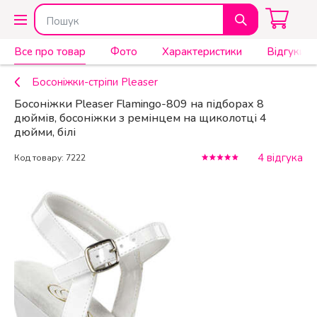
Все про товар
Фото
Характеристики
Відгуки (4
Босоніжки-стріпи Pleaser
Босоніжки Pleaser Flamingo-809 на підборах 8
дюймів, босоніжки з ремінцем на щиколотці 4
дюйми, білі
4 відгука
Код товару: 7222
КУПИТИ
3 599 ₴