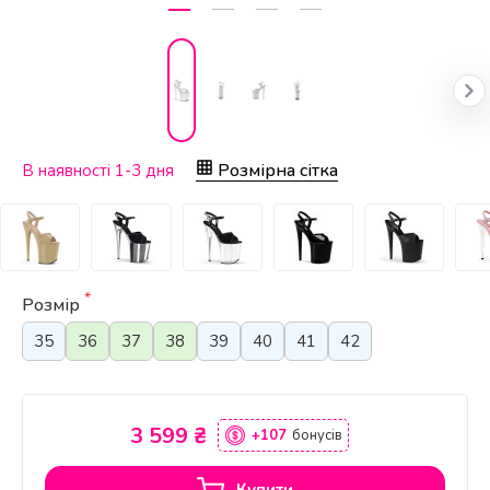
Розмірна сітка
В наявності 1-3 дня
*
Розмір
35
36
37
38
39
40
41
42
3 599 ₴
+107
бонусів