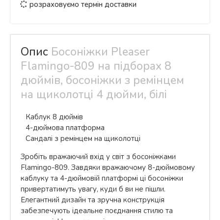
розраховуємо термін доставки
Опис
Босоніжки Pleaser
Flamingo-809 на підборах 8
дюймів, босоніжки з ремінцем
на щиколотці 4 дюйми, білі
Каблук 8 дюймів
4-дюймова платформа
Сандалі з ремінцем на щиколотці
Зробіть вражаючий вхід у світ з босоніжками
Flamingo-809. Завдяки вражаючому 8-дюймовому
каблуку та 4-дюймовій платформі ці босоніжки
привертатимуть увагу, куди б ви не пішли.
Елегантний дизайн та зручна конструкція
забезпечують ідеальне поєднання стилю та