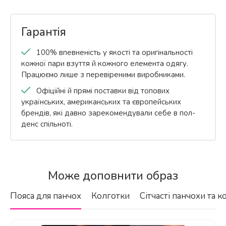
Гарантія
100% впевненість у якості та оригінальності
кожної пари взуття й кожного елемента одягу.
Працюємо лише з перевіреними виробниками.
Офіційні й прямі поставки від топових
українських, американських та європейських
брендів, які давно зарекомендували себе в пол-
денс спільноті.
Бренд
З якого матеріалу виготовлена
Pleaser
Може доповнити образ
верхня частина босоніжок Flamingo-
Країна-виробник
809?
Пояса для панчох
Колготки
Сітчасті панчохи та к
США
EAN