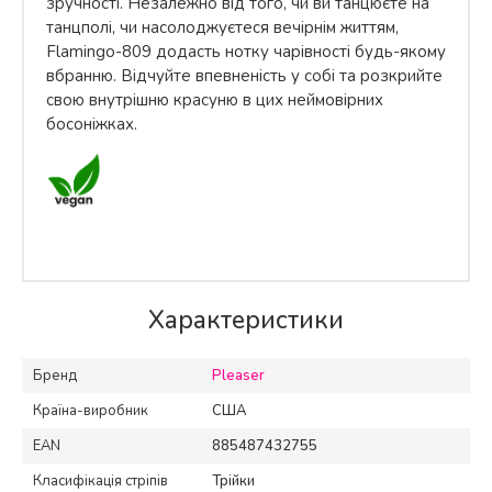
зручності. Незалежно від того, чи ви танцюєте на
танцполі, чи насолоджуєтеся вечірнім життям,
Flamingo-809 додасть нотку чарівності будь-якому
вбранню. Відчуйте впевненість у собі та розкрийте
свою внутрішню красуню в цих неймовірних
босоніжках.
Характеристики
Бренд
Pleaser
Країна-виробник
США
EAN
885487432755
Класифікація стріпів
Трійки