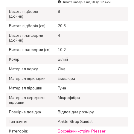
Висота каблука від 20 до 22.4 см
Висота підборів
8
(дюйми)
Висота підборів (см)
20.3
Висота платформи
4
(дюйми)
Висота платформи (см)
10.2
Колір
Білий
Матеріал верху
Лак
Матеріал підкладки
Екошкіра
Матеріал підошви
Гума
Матеріал середньої
Мікрофібра
підошви
Розмірна довідка
Відповідає розміру
Тип взуття
Ankle Strap Sandal
Категорія:
Босоніжки-стріпи Pleaser