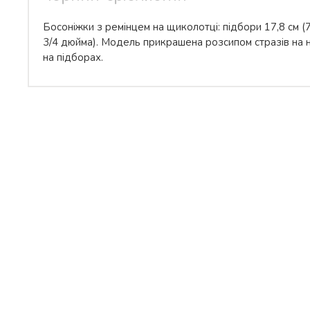
Босоніжки з ремінцем на щиколотці: підбори 17,8 см (
3/4 дюйма). Модель прикрашена розсипом стразів на н
на підборах.