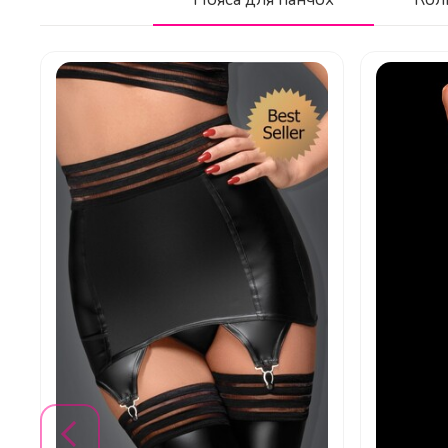
Висота підборів (дюйми)
Висота підборів (см)
Висота платформи (дюйми)
Який матеріал підошви та чи є вона слиз
Висота платформи (см)
Колір
Що таке «розсип стразів» у цій моделі т
Матеріал верху
Матеріал підошви
Матеріал середньої підошви
Як зафіксовано взуття на нозі?
Розмірна довідка
Тип взуття
Який матеріал використовується для вну