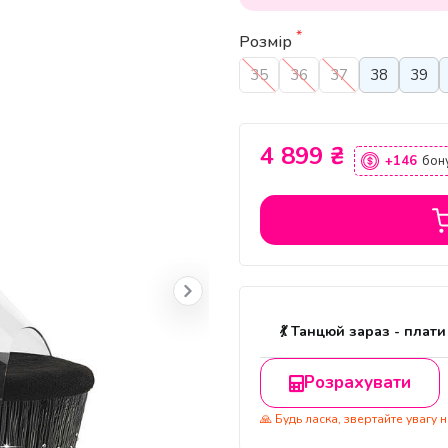
*
Розмір
35
36
37
38
39
4 899 ₴
+146
бону
💃 Танцюй зараз - плати
Розрахувати
🙏 Будь ласка, звертайте увагу