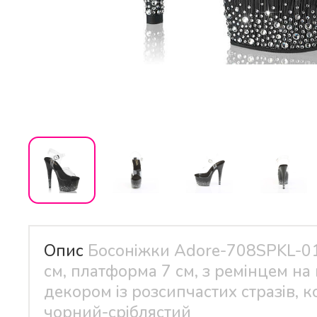
Опис
Босоніжки Adore-708SPKL-01
см, платформа 7 см, з ремінцем на
декором із розсипчастих стразів, к
чорний-сріблястий