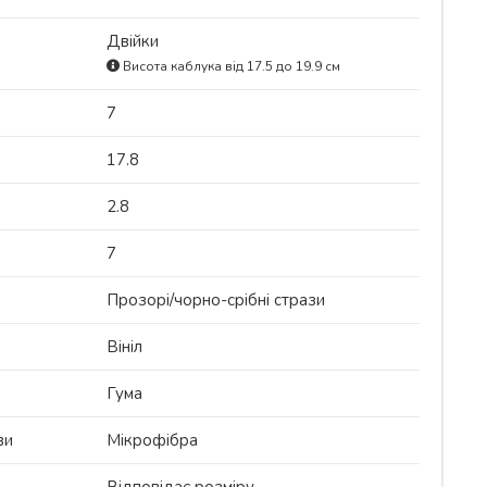
Двійки
Висота каблука від 17.5 до 19.9 см
7
17.8
)
2.8
7
Прозорі/чорно-срібні стрази
Вініл
Гума
ви
Мікрофібра