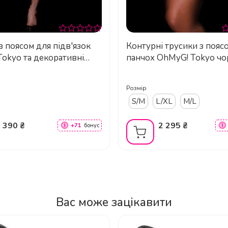
андартним розмірам?
з поясом для підв'язок
Контурні трусики з пояс
okyo та декоративні
панчох OhMyG! Tokyo чор
орні, L/XL
Розмір
одель за висотою каблука?
S/M
L/XL
M/L
 390 ₴
2 295 ₴
+71
бонус
Вас може зацікавити
их танців на пілоні?