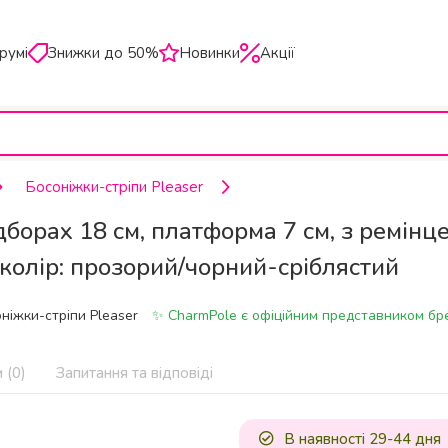
румі
Знижки до 50%
Новинки
Акції
Босоніжки-стріпи Pleaser
борах 18 см, платформа 7 см, з ремінц
, колір: прозорий/чорний-сріблястий
ніжки-стріпи Pleaser
✨ CharmPole є офіційним представником бре
 (0)
Запитання та відповіді
В наявності 29-44 дня