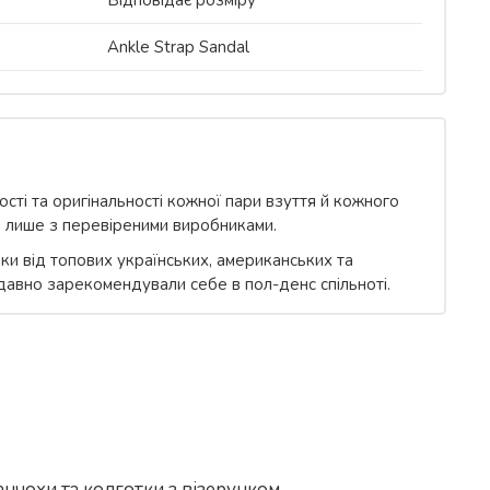
Відповідає розміру
Ankle Strap Sandal
сті та оригінальності кожної пари взуття й кожного
 лише з перевіреними виробниками.
вки від топових українських, американських та
 давно зарекомендували себе в пол-денс спільноті.
нчохи та колготки з візерунком