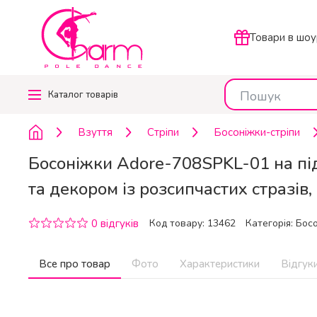
Товари в шоу
Каталог
товарів
Взуття
Стріпи
Босоніжки-стріпи
Босоніжки Adore-708SPKL-01 на під
та декором із розсипчастих стразів
0 відгуків
Код товару: 13462
Категорія:
Босо
Все про товар
Фото
Характеристики
Відгуки