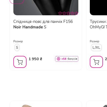
Чи відповідає розмірна сітка Pleaser ст
Спідниця-пояс для панчіх F156
Трусики 
Noir Handmade
S
OhMyG! T
кільця, ч
Розмір
Розмір
До якої категорії стріпів належить ця м
S
L/XL
1 950 ₴
2
+58
бонусів
Якого кольору ця модель?
Чи підходять ці босоніжки для професійн