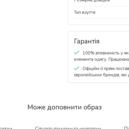
Розмірна довідка
Тип взуття
Гарантія
100% впевненість у яко
елемента одягу. Працюємо
Офіційні й прямі поста
європейських брендів, які
Pleaser
ми в цій моделі?
США
Може доповнити образ
Двійки
Висота каблука від 17.5 до 19.9 см
ніжок?
готки
Сітчасті панчохи та колготки
Па