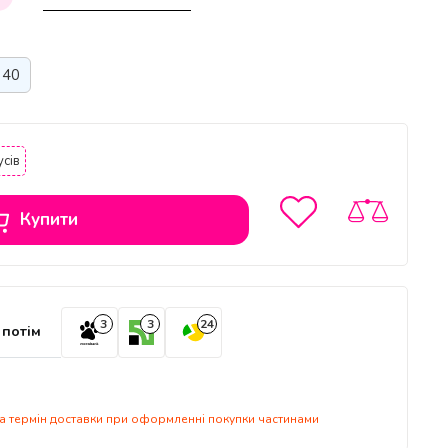
40
сів
Купити
3
3
24
 потім
 на термін доставки при оформленні покупки частинами