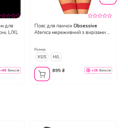
ом для
Пояс для панчох
Obsessive
ні, L/XL
Atenica мереживний з вирізами та
B
регульованими підтяжками
Розмір
Р
XS/S
M/L
895 ₴
+68
бонусів
+26
бонусів