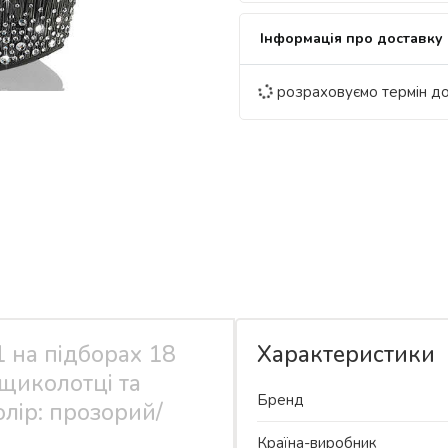
Інформація про доставку
розраховуємо термін д
 на підборах 18
Характеристики
 щиколотці та
Бренд
олір: прозорий/
Країна-виробник