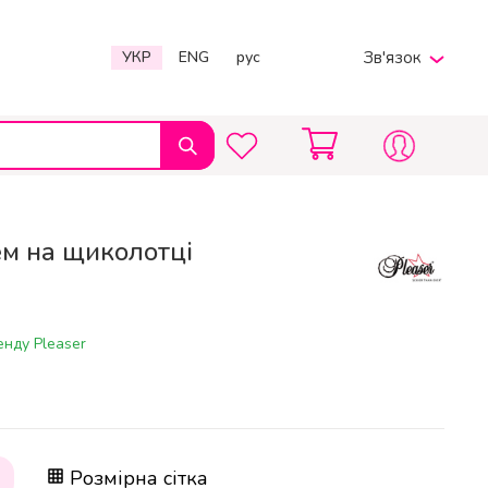
УКР
ENG
рус
Зв'язок
Viber
Telegram
380969597567
Пн-Пт 9:00 - 20:00
ем на щиколотці
info@charmpole.shop
нду Pleaser
Розмірна сітка