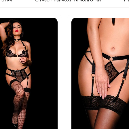
7
17.8
2.8
ькою?
7
Прозорі/чорно-срібні стрази
а де саме вони розташовані?
Вініл
Гума
Мікрофібра
Відповідає розміру
Ankle Strap Sandal
трішньої частини (середньої підошви)?