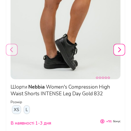
Чи можна використовувати цей топ
для танців, наприклад, для pole
dance або екзотичного танцю?
Шорти
Nebbia
Women's Compression High
Waist Shorts INTENSE Leg Day Gold 832
Розмір
XS
L
Як правильно доглядати за цим
+51
бонус
В наявності 1-3 дня
топом, щоб він довго зберігав свій