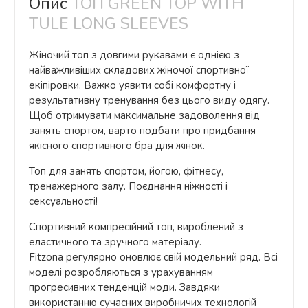
Опис
ТОП GREEN TOP WITH
TULE LONG SLEEVES
Жіночий топ з довгими рукавами є однією з
найважливіших складових жіночої спортивної
екіпіровки. Важко уявити собі комфортну і
результативну тренування без цього виду одягу.
Щоб отримувати максимальне задоволення від
занять спортом, варто подбати про придбання
якісного спортивного бра для жінок.
Топ для занять спортом, йогою, фітнесу,
тренажерного залу. Поєднання ніжності і
сексуальності!
Спортивний компресійний топ, вироблений з
еластичного та зручного матеріалу.
Fitzona регулярно оновлює свій модельний ряд. Всі
моделі розробляються з урахуванням
прогресивних тенденцій моди. Завдяки
використанню сучасних виробничих технологій