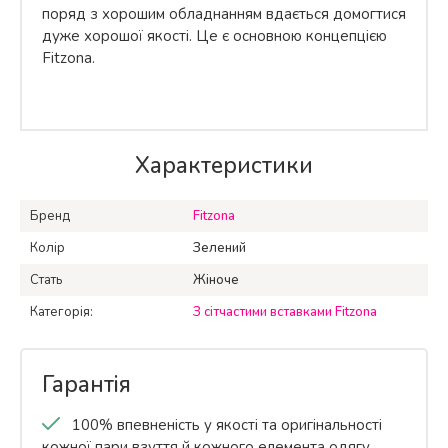
поряд з хорошим обладнанням вдається домогтися
дуже хорошої якості. Це є основною концепцією
Fitzona.
Характеристики
Бренд
Fitzona
Колір
Зелений
Стать
Жіноче
Категорія:
З сітчастими вставками Fitzona
Гарантія
100% впевненість у якості та оригінальності
кожної пари взуття й кожного елемента одягу.