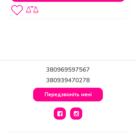
Чи можна комбінувати цей топ з
іншим спортивним одягом?
Чи є у цього топу логотип бренду
380969597567
Fitzona?
380939470278
Передзвоніть мені
Як визначити свій розмір для цього
топу?