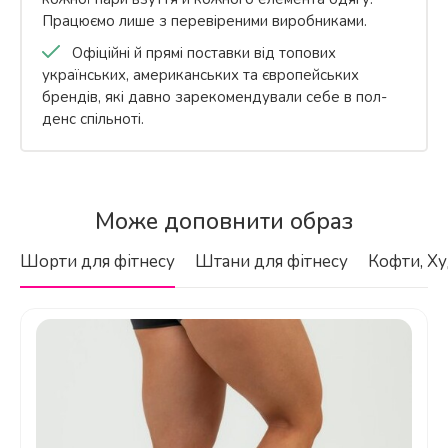
Працюємо лише з перевіреними виробниками.
Офіційні й прямі поставки від топових
українських, американських та європейських
брендів, які давно зарекомендували себе в пол-
денс спільноті.
Бренд
З якого матеріалу виготовлений цей
Fitzona
Може доповнити образ
топ?
Колір
Шорти для фітнесу
Штани для фітнесу
Кофти, Ху
Зелений
Стать
Жіноче
Категорія:
З сітчастими вставками Fitzona
Чи підійде цей топ для інтенсивних
тренувань?