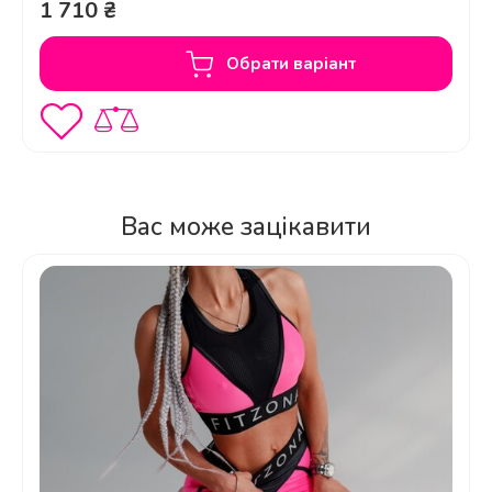
вигляд?
1 710 ₴
Обрати варіант
Чи є у цього топу ефект підтримки
грудей?
Вас може зацікавити
Чи прозорий матеріал рукавів?