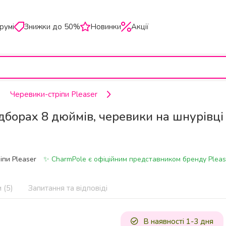
румі
Знижки до 50%
Новинки
Акції
Черевики-стріпи Pleaser
дборах 8 дюймів, черевики на шнурівці
іпи Pleaser
✨ CharmPole є офіційним представником бренду Pleas
 (5)
Запитання та відповіді
В наявності 1-3 дня