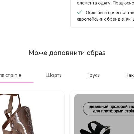
елемента одягу. Працюємо
Офіційні й прямі поста
європейських брендів, які
Pleaser
стина чобіт Flamingo-1020?
США
Може доповнити образ
Трійки
Висота каблука від 20 до 22.4 см
я стріпів
Шорти
Труси
Нак
5.875
14.9225
8
0?
20.3
4