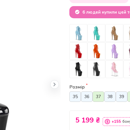
6 людей купили цей 
*
Розмір
35
36
37
38
39
5 199 ₴
+155
бону