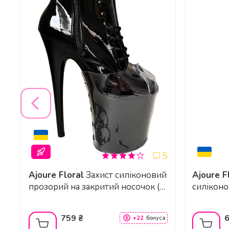
Як фіксуються ці чоботи на нозі?
Висота платформи (см)
Застібка
Колір
Для яких видів танців найкраще підходя
Матеріал верху
Матеріал підкладки
Чи підійдуть ці чоботи для початківців у
Матеріал підошви
Матеріал середньої підошви
5
Розмірна довідка
Яка класифікація стріпів у цих чобіт?
Ajoure Floral
Захист силіконовий
Ajoure F
прозорий на закритий носочок (
силіконо
Тип взуття
або для захисту пальчиків) з
стріпів 
заклепкою
зчепленн
759 ₴
+22
бонуса
Яка висота голені у цих чобіт?