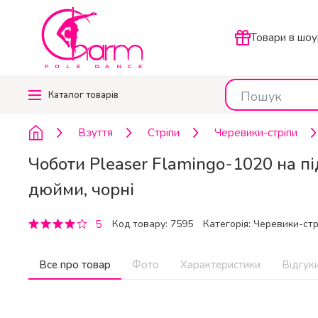
Товари в шоу
Каталог
товарів
Взуття
Стріпи
Черевики-стріпи
Чоботи Pleaser Flamingo-1020 на пі
дюйми, чорні
5
Код товару: 7595
Категорія:
Черевики-стр
Все про товар
Фото
Характеристики
Відгуки