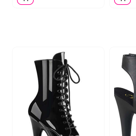
З чого виготовлена підошва чобіт?
Яка внутрішня підкладка у цих чобіт?
Чи відповідають чоботи розміру?
Який тип взуття у цих чобіт?