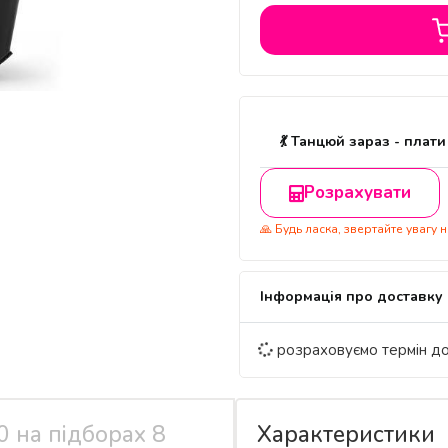
💃 Танцюй зараз - плати
Розрахувати
🙏 Будь ласка, звертайте увагу
Інформація про доставку
розраховуємо термін д
0 на підборах 8
Характеристики