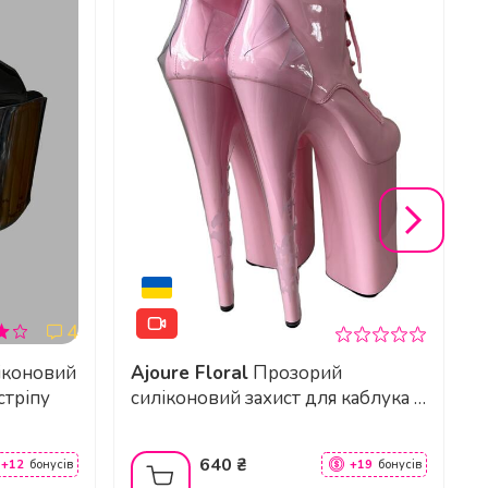
4
Ajoure Floral
Прозорий
стріпу
силіконовий захист для каблука і
пʼяточки без заклепок
640 ₴
+12
бонусів
+19
бонусів