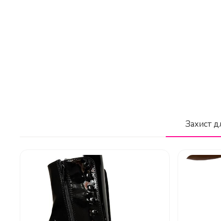
Бренд
З якого матеріалу виготовлена верхня ча
Країна-виробник
Класифікація стріпів
Яка висота платформи у цих чобіт?
Захист дл
Висота голені (дюйми)
Висота голені (см)
Висота підборів (дюйми)
Яка висота підборів у чобіт Flamingo-102
Висота підборів (см)
Висота платформи (дюйми)