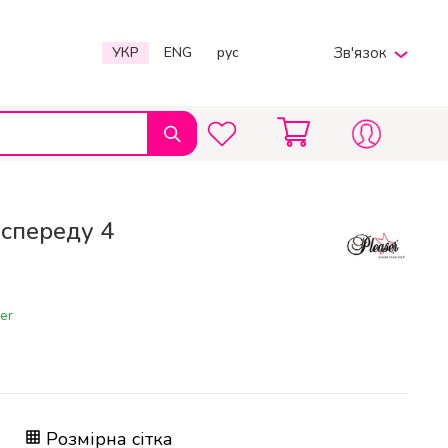
УКР
ENG
рус
Зв'язок
Viber
Telegram
380969597567
Пн-Пт 9:00 - 20:00
 спереду 4
info@charmpole.shop
er
Розмірна сітка