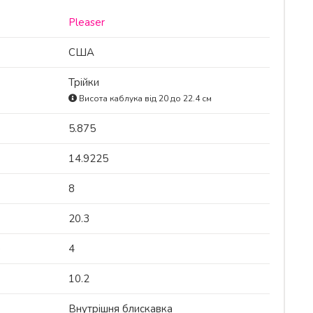
Pleaser
США
Трійки
Висота каблука від 20 до 22.4 см
5.875
14.9225
8
20.3
)
4
10.2
Внутрішня блискавка