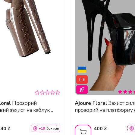
10.2
Внутрішня блискавка
Чорний
ть ці чоботи?
Лак
Вініл
 pole dance?
Гума
Вініл
Відповідає розміру
loral
Прозорий
Ajoure Floral
Захист силіконовий
вий захист на каблук
прозорий на платформу 
Lace-Up Front Ankle Boot
босоніжки для кращого
я з пілоном
640 ₴
400 ₴
+19
бонусів