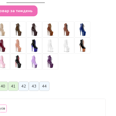
товар за тиждень
40
41
42
43
44
сів