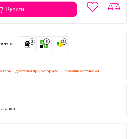
Купити
3
3
24
 потім
 на термін доставки при оформленні покупки частинами
оставки