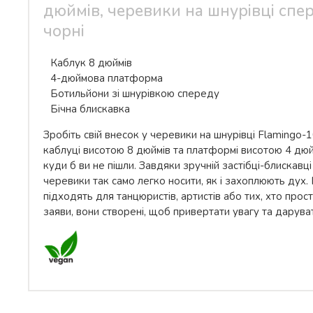
дюймів, черевики на шнурівці спе
чорні
Каблук 8 дюймів
4-дюймова платформа
Ботильйони зі шнурівкою спереду
Бічна блискавка
Зробіть свій внесок у черевики на шнурівці Flamingo-
каблуці висотою 8 дюймів та платформі висотою 4 дюй
куди б ви не пішли. Завдяки зручній застібці-блискавці
черевики так само легко носити, як і захоплюють дух.
підходять для танцюристів, артистів або тих, хто прос
заяви, вони створені, щоб привертати увагу та даруват