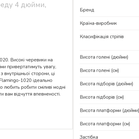
реду 4 дюйми,
Бренд
Країна-виробник
Класифікація стріпів
Висота голені (дюйми)
1020. Високі черевики на
ми привертатимуть увагу,
Висота голені (см)
 з внутрішньої сторони, ці
 Flamingo-1020 ідеально
Висота підборів (дюйми)
то любить робити сміливі модні
и вам відчуття впевненості.
Висота підборів (см)
Висота платформи (дюйми
Висота платформи (см)
Застібка