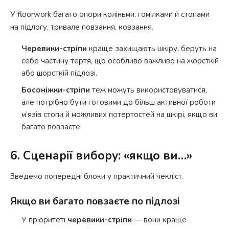
У floorwork багато опори коліньми, гомілками й стопами
на підлогу, тривале повзання, ковзання.
Черевики-стріпи
краще захищають шкіру, беруть на
себе частину тертя, що особливо важливо на жорсткій
або шорсткій підлозі.
Босоніжки-стріпи
теж можуть використовуватися,
але потрібно бути готовими до більш активної роботи
м’язів стопи й можливих потертостей на шкірі, якщо ви
багато повзаєте.
6. Сценарії вибору: «якщо ви…»
Зведемо попередні блоки у практичний чекліст.
Якщо ви багато повзаєте по підлозі
У пріоритеті
черевики-стріпи
— вони краще