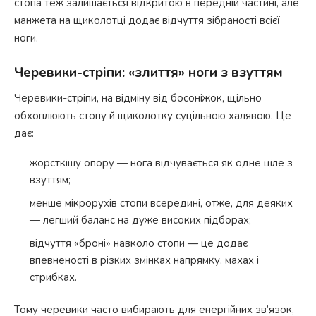
стопа теж залишається відкритою в передній частині, але
манжета на щиколотці додає відчуття зібраності всієї
ноги.
Черевики-стріпи: «злиття» ноги з взуттям
Черевики-стріпи, на відміну від босоніжок, щільно
обхоплюють стопу й щиколотку суцільною халявою. Це
дає:
жорсткішу опору — нога відчувається як одне ціле з
взуттям;
менше мікрорухів стопи всередині, отже, для деяких
— легший баланс на дуже високих підборах;
відчуття «броні» навколо стопи — це додає
впевненості в різких змінках напрямку, махах і
стрибках.
Тому черевики часто вибирають для енергійних зв’язок,