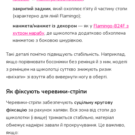
закритий задник
, який охоплює п’яту й частину стопи
(характерно для ліній Flamingo);
манжета/манжет із декором
— як у
Flamingo-824F з
хутром марабу
, де щиколотка додатково обхоплена
манжетою з боковою шнурівкою.
Такі деталі помітно підвищують стабільність. Наприклад,
якщо порівнювати босоніжки без ремінця й з ним, моделі
з ремінцем на щиколотці суттєво знижують ризик
«виїхати» зі взуття або вивернути ногу в оберті.
Як фіксують черевики-стріпи
Черевики-стріпи забезпечують
суцільну кругову
фіксацію
за рахунок халяви. Вся зона від стопи до
щиколотки (і вище) тримається стабільно, матеріал
обмежує надмірні завали й прокручування. Це важливо,
якщо: