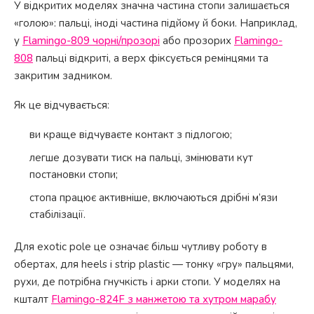
У відкритих моделях значна частина стопи залишається
«голою»: пальці, іноді частина підйому й боки. Наприклад,
у
Flamingo-809 чорні/прозорі
або прозорих
Flamingo-
808
пальці відкриті, а верх фіксується ремінцями та
закритим задником.
Як це відчувається:
ви краще відчуваєте контакт з підлогою;
легше дозувати тиск на пальці, змінювати кут
постановки стопи;
стопа працює активніше, включаються дрібні м’язи
стабілізації.
Для exotic pole це означає більш чутливу роботу в
обертах, для heels і strip plastic — тонку «гру» пальцями,
рухи, де потрібна гнучкість і арки стопи. У моделях на
кшталт
Flamingo-824F з манжетою та хутром марабу