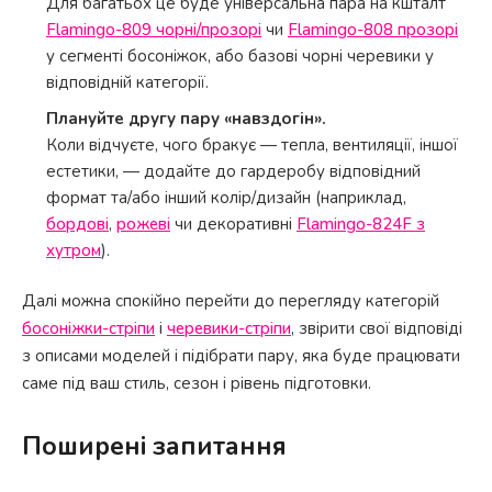
Для багатьох це буде універсальна пара на кшталт
Flamingo-809 чорні/прозорі
чи
Flamingo-808 прозорі
у сегменті босоніжок, або базові чорні черевики у
відповідній категорії.
Плануйте другу пару «навздогін».
Коли відчуєте, чого бракує — тепла, вентиляції, іншої
естетики, — додайте до гардеробу відповідний
формат та/або інший колір/дизайн (наприклад,
бордові
,
рожеві
чи декоративні
Flamingo-824F з
хутром
).
Далі можна спокійно перейти до перегляду категорій
босоніжки-стріпи
і
черевики-стріпи
, звірити свої відповіді
з описами моделей і підібрати пару, яка буде працювати
саме під ваш стиль, сезон і рівень підготовки.
Поширені запитання