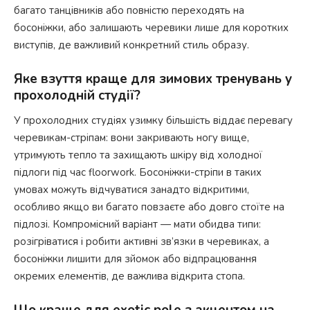
багато танцівників або повністю переходять на
босоніжки, або залишають черевики лише для коротких
виступів, де важливий конкретний стиль образу.
Яке взуття краще для зимових тренувань у
прохолодній студії?
У прохолодних студіях узимку більшість віддає перевагу
черевикам-стріпам: вони закривають ногу вище,
утримують тепло та захищають шкіру від холодної
підлоги під час floorwork. Босоніжки-стріпи в таких
умовах можуть відчуватися занадто відкритими,
особливо якщо ви багато повзаєте або довго стоїте на
підлозі. Компромісний варіант — мати обидва типи:
розігріватися і робити активні зв’язки в черевиках, а
босоніжки лишити для зйомок або відпрацювання
окремих елементів, де важлива відкрита стопа.