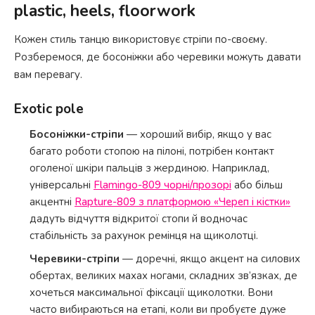
plastic, heels, floorwork
Кожен стиль танцю використовує стріпи по-своєму.
Розберемося, де босоніжки або черевики можуть давати
вам перевагу.
Exotic pole
Босоніжки-стріпи
— хороший вибір, якщо у вас
багато роботи стопою на пілоні, потрібен контакт
оголеної шкіри пальців з жердиною. Наприклад,
універсальні
Flamingo-809 чорні/прозорі
або більш
акцентні
Rapture-809 з платформою «Череп і кістки»
дадуть відчуття відкритої стопи й водночас
стабільність за рахунок ремінця на щиколотці.
Черевики-стріпи
— доречні, якщо акцент на силових
обертах, великих махах ногами, складних зв’язках, де
хочеться максимальної фіксації щиколотки. Вони
часто вибираються на етапі, коли ви пробуєте дуже