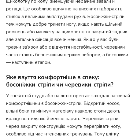
щиколотку по колу, зменшуючи небажані завали й
ротації. Це особливо відчутно на високих підборах і в
стилях з великими амплітудами рухів. Босоніжки-стріпи
теж можуть добре тримати ногу, якщо мають щільний
ремінець або манжету на щиколотці та закритий задник,
але загальна фіксація все ж менша. Якщо у вас були
травми зв’язок або є відчуття нестабільності, черевики
часто стають безпечнішим першим вибором, а босоніжки
— наступним етапом.
Яке взуття комфортніше в спеку:
босоніжки-стріпи чи черевики-стріпи?
У спекотній студії або на літніх open air заходах зазвичай
комфортнішими є босоніжки-стріпи. Відкритий носок,
вільні боки та мінімум матеріалу навколо стопи дають
кращу вентиляцію й менше парять. Черевики-стріпи
через закриту конструкцію можуть перегрівати ногу,
особливо під час інтенсивних тренувань. Тому влітку