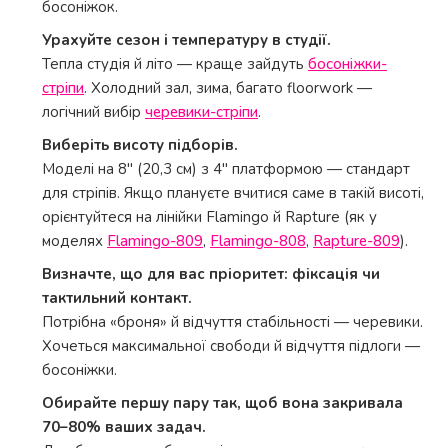
босоніжок.
Урахуйте сезон і температуру в студії.
Тепла студія й літо — краще зайдуть
босоніжки-
стріпи
. Холодний зал, зима, багато floorwork —
логічний вибір
черевики-стріпи
.
Виберіть висоту підборів.
Моделі на 8" (20,3 см) з 4" платформою — стандарт
для стріпів. Якщо плануєте вчитися саме в такій висоті,
орієнтуйтеся на лінійки Flamingo й Rapture (як у
моделях
Flamingo-809
,
Flamingo-808
,
Rapture-809
).
Визначте, що для вас пріоритет: фіксація чи
тактильний контакт.
Потрібна «броня» й відчуття стабільності — черевики.
Хочеться максимальної свободи й відчуття підлоги —
босоніжки.
Обирайте першу пару так, щоб вона закривала
70–80% ваших задач.