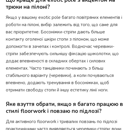
Що краще для exotic pole з акцентом на
трюки на пілоні?
Якщо у вашому exotic pole багато повітряних елементів і
роботи на пілоні, вибір залежить від того, що саме для
вас пріоритетне. Босоніжки-стріпи дають більше
контакту оголеної шкіри стопи з пілоном, що може
допомогти в зачепах і контролі. Водночас черевики-
стріпи забезпечують сильнішу фіксацію щиколотки, що
додає впевненості в складних обертах і силових
елементах. Часто танцівники починають з більш
стабільного варіанту (черевики), а коли почуваються
впевнено, додають тренування в босоніжках, щоб
отримати свободу стопи й іншу естетику лінії ноги.
Яке взуття обрати, якщо я багато працюю в
стилі floorwork і повзаю по підлозі?
Для активного floorwork і тривалих повзань по підлозі
практичнішими часто виявляються черевики-стріпи: вони