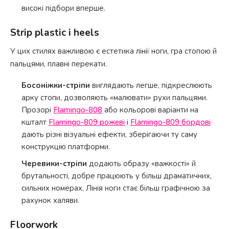
високі підбори вперше.
Strip plastic і heels
У цих стилях важливою є естетика лінії ноги, гра стопою й
пальцями, плавні перекати.
Босоніжки-стріпи
виглядають легше, підкреслюють
арку стопи, дозволяють «малювати» рухи пальцями.
Прозорі
Flamingo-808
або кольорові варіанти на
кшталт
Flamingo-809 рожеві
і
Flamingo-809 бордові
дають різні візуальні ефекти, зберігаючи ту саму
конструкцію платформи.
Черевики-стріпи
додають образу «важкості» й
брутальності, добре працюють у більш драматичних,
сильних номерах. Лінія ноги стає більш графічною за
рахунок халяви.
Floorwork