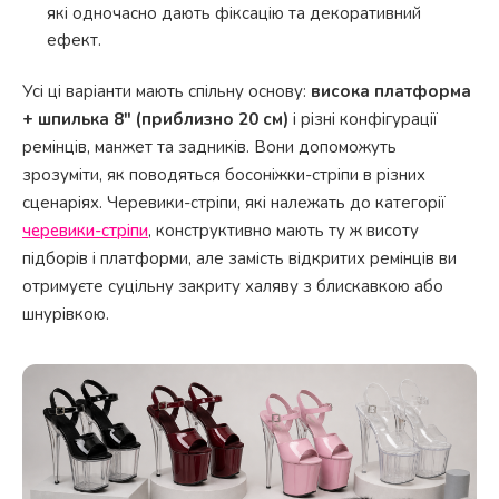
які одночасно дають фіксацію та декоративний
ефект.
Усі ці варіанти мають спільну основу:
висока платформа
+ шпилька 8" (приблизно 20 см)
і різні конфігурації
ремінців, манжет та задників. Вони допоможуть
зрозуміти, як поводяться босоніжки-стріпи в різних
сценаріях. Черевики-стріпи, які належать до категорії
черевики-стріпи
, конструктивно мають ту ж висоту
підборів і платформи, але замість відкритих ремінців ви
отримуєте суцільну закриту халяву з блискавкою або
шнурівкою.