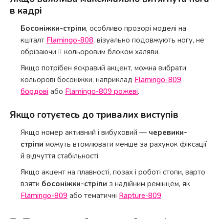
в кадрі
Босоніжки-стріпи
, особливо прозорі моделі на
кшталт
Flamingo-808
, візуально подовжують ногу, не
обрізаючи її кольоровим блоком халяви.
Якщо потрібен яскравий акцент, можна вибрати
кольорові босоніжки, наприклад
Flamingo-809
бордові
або
Flamingo-809 рожеві
.
Якщо готуєтесь до тривалих виступів
Якщо номер активний і вибуховий —
черевики-
стріпи
можуть втомлювати менше за рахунок фіксації
й відчуття стабільності.
Якщо акцент на плавності, позах і роботі стопи, варто
взяти
босоніжки-стріпи
з надійним ремінцем, як
Flamingo-809
або тематичні
Rapture-809
.