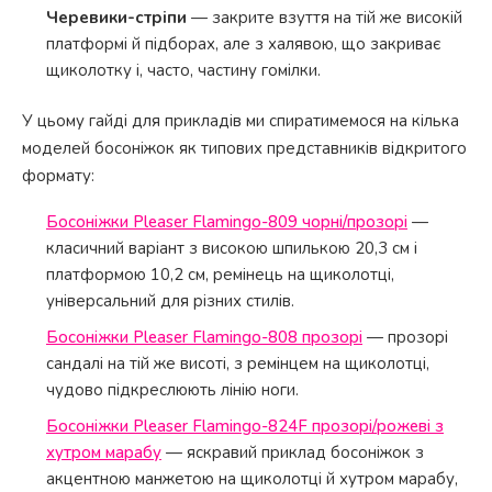
Черевики-стріпи
— закрите взуття на тій же високій
платформі й підборах, але з халявою, що закриває
щиколотку і, часто, частину гомілки.
У цьому гайді для прикладів ми спиратимемося на кілька
моделей босоніжок як типових представників відкритого
формату:
Босоніжки Pleaser Flamingo-809 чорні/прозорі
—
класичний варіант з високою шпилькою 20,3 см і
платформою 10,2 см, ремінець на щиколотці,
універсальний для різних стилів.
Босоніжки Pleaser Flamingo-808 прозорі
— прозорі
сандалі на тій же висоті, з ремінцем на щиколотці,
чудово підкреслюють лінію ноги.
Босоніжки Pleaser Flamingo-824F прозорі/рожеві з
хутром марабу
— яскравий приклад босоніжок з
акцентною манжетою на щиколотці й хутром марабу,