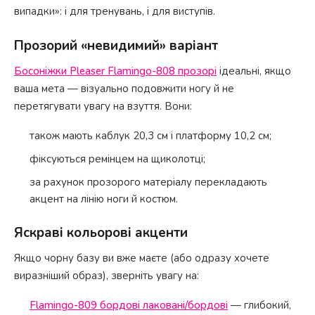
випадки»: і для тренувань, і для виступів.
Прозорий «невидимий» варіант
Босоніжки Pleaser Flamingo-808 прозорі
ідеальні, якщо
ваша мета — візуально подовжити ногу й не
перетягувати увагу на взуття. Вони:
також мають каблук 20,3 см і платформу 10,2 см;
фіксуються ремінцем на щиколотці;
за рахунок прозорого матеріалу перекладають
акцент на лінію ноги й костюм.
Яскраві кольорові акценти
Якщо чорну базу ви вже маєте (або одразу хочете
виразніший образ), зверніть увагу на:
Flamingo-809 бордові лаковані/бордові
— глибокий,