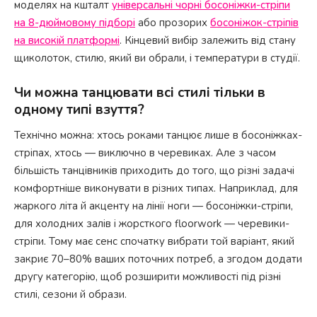
моделях на кшталт
універсальні чорні босоніжки-стріпи
на 8-дюймовому підборі
або прозорих
босоніжок-стріпів
на високій платформі
. Кінцевий вибір залежить від стану
щиколоток, стилю, який ви обрали, і температури в студії.
Чи можна танцювати всі стилі тільки в
одному типі взуття?
Технічно можна: хтось роками танцює лише в босоніжках-
стріпах, хтось — виключно в черевиках. Але з часом
більшість танцівників приходить до того, що різні задачі
комфортніше виконувати в різних типах. Наприклад, для
жаркого літа й акценту на лінії ноги — босоніжки-стріпи,
для холодних залів і жорсткого floorwork — черевики-
стріпи. Тому має сенс спочатку вибрати той варіант, який
закриє 70–80% ваших поточних потреб, а згодом додати
другу категорію, щоб розширити можливості під різні
стилі, сезони й образи.