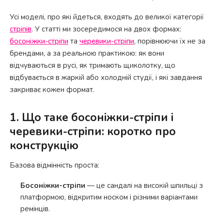
Усі моделі, про які йдеться, входять до великої категорії
стріпів
. У статті ми зосередимося на двох формах:
босоніжки-стріпи
та
черевики-стріпи
, порівнюючи їх не за
брендами, а за реальною практикою: як вони
відчуваються в русі, як тримають щиколотку, що
відбувається в жаркій або холодній студії, і які завдання
закриває кожен формат.
1. Що таке босоніжки-стріпи і
черевики-стріпи: коротко про
конструкцію
Базова відмінність проста:
Босоніжки-стріпи
— це сандалі на високій шпильці з
платформою, відкритим носком і різними варіантами
ремінців.