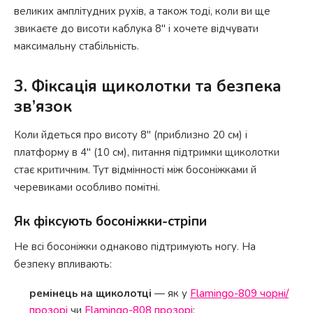
великих амплітудних рухів, а також тоді, коли ви ще
звикаєте до висоти каблука 8" і хочете відчувати
максимальну стабільність.
3. Фіксація щиколотки та безпека
зв’язок
Коли йдеться про висоту 8" (приблизно 20 см) і
платформу в 4" (10 см), питання підтримки щиколотки
стає критичним. Тут відмінності між босоніжками й
черевиками особливо помітні.
Як фіксують босоніжки-стріпи
Не всі босоніжки однаково підтримують ногу. На
безпеку впливають:
ремінець на щиколотці
— як у
Flamingo-809 чорні/
прозорі
чи
Flamingo-808 прозорі
;