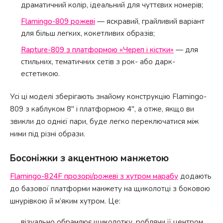
драматичний колір, ідеальний для чуттєвих номерів;
Flamingo-809 рожеві
— яскравий, грайливий варіант
для більш легких, кокетливих образів;
Rapture-809 з платформою «Череп і кістки»
— для
стильних, тематичних сетів з рок- або дарк-
естетикою.
Усі ці моделі зберігають знайому конструкцію Flamingo-
809 з каблуком 8" і платформою 4", а отже, якщо ви
звикли до однієї пари, буде легко переключатися між
ними під різні образи.
Босоніжки з акцентною манжетою
Flamingo-824F прозорі/рожеві з хутром марабу
додають
до базової платформи манжету на щиколотці з боковою
шнурівкою й м’яким хутром. Це:
візуально обрамлює щиколотку, роблячи її центром