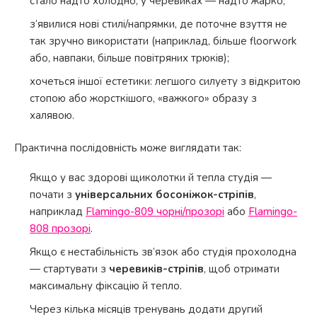
стало надто холодно, у черевиках — надто жарко;
з’явилися нові стилі/напрямки, де поточне взуття не
так зручно використати (наприклад, більше floorwork
або, навпаки, більше повітряних трюків);
хочеться іншої естетики: легшого силуету з відкритою
стопою або жорсткішого, «важкого» образу з
халявою.
Практична послідовність може виглядати так:
Якщо у вас здорові щиколотки й тепла студія —
почати з
універсальних босоніжок-стріпів
,
наприклад
Flamingo-809 чорні/прозорі
або
Flamingo-
808 прозорі
.
Якщо є нестабільність зв’язок або студія прохолодна
— стартувати з
черевиків-стріпів
, щоб отримати
максимальну фіксацію й тепло.
Через кілька місяців тренувань додати другий