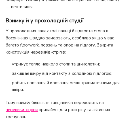
— вентиляція.
Взимку й у прохолодній студії
У прохолодних залах голі пальці й відкрита стопа в
босоніжках швидко замерзають, особливо якщо у вас
багато floorwork, повзань та опор на підлогу. Закрита
конструкція черевиків-стріпів:
утримує тепло навколо стопи та щиколотки;
захищає шкіру від контакту з холодною підлогою;
робить повзання й ковзання менш травматичними для
шкіри.
Тому взимку більшість танцівників переходить на
черевики-стріпи
принаймні для розігріву та активних
тренувань.