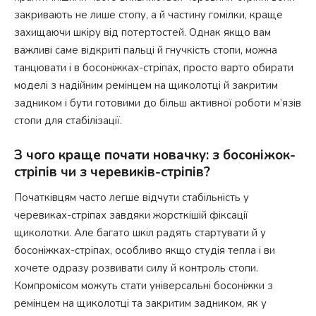
закривають не лише стопу, а й частину гомілки, краще
захищаючи шкіру від потертостей. Однак якщо вам
важливі саме відкриті пальці й гнучкість стопи, можна
танцювати і в босоніжках-стріпах, просто варто обирати
моделі з надійним ремінцем на щиколотці й закритим
задником і бути готовими до більш активної роботи м’язів
стопи для стабілізації.
З чого краще почати новачку: з босоніжок-
стріпів чи з черевиків-стріпів?
Початківцям часто легше відчути стабільність у
черевиках-стріпах завдяки жорсткішій фіксації
щиколотки. Але багато шкіл радять стартувати й у
босоніжках-стріпах, особливо якщо студія тепла і ви
хочете одразу розвивати силу й контроль стопи.
Компромісом можуть стати універсальні босоніжки з
ремінцем на щиколотці та закритим задником, як у