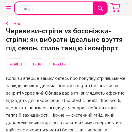
Блог
Черевики-стріпи vs босоніжки-
стріпи: як вибрати ідеальне взуття
під сезон, стиль танцю і комфорт
стріпи
танці
взуття
Коли ви вперше замислюєтесь про покупку стріпів, майже
завжди виникає дилема: обрати відкриті босоніжки чи
закриті черевики? Обидва варіанти виглядають ефектно,
підходять для exotic pole, strip plastic, heels і floorwork,
але дають зовсім різні відчуття опори, свободи стопи,
тепла й захищеності. Нижче — системний гайд, який
допоможе вирішити, з чого почати й чому в перспективі
майже всім хочеться мати і босоніжки, і черевики.