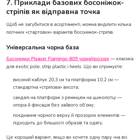
7. Приклади базових босоніжок-
стріпів як відправна точка
Щоб не загубитися в асортименті, можна виділити кілька
логічних «стартових» варіантів босоніжок-стріпів.
Універсальна чорна база
Босоніжки Pleaser Flamingo-809 чорні/прозорі
— класика
для exotic pole, strip plastic і heels. Що ви отримуєте:
високий каблук 20,3 см та платформа 10,2 см —
стандартна «стріпова» висота;
сандалі на платформі з ремінцем на щиколотці —
опора й фіксація без зайвого об’єму;
поєднання чорного верху й прозорих елементів —
підходить до більшості образів та одягу.
Це хороший варіант, якщо ви хочете одну пару «на всі