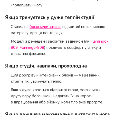
«полегшать» ногу.
Якщо тренуєтесь у дуже теплій студії
Ставка на
босоніжки-стріпи
: відкритий носок, менше
матеріалу, краща вентиляція.
Моделі з ремінцем і закритим задником (як
Flamingo-
809
,
Flamingo-808
) поєднують комфорт у спеку й
достатню фіксацію.
Якщо студія, навпаки, прохолодна
Для розігріву й інтенсивних блоків —
черевики-
стріпи
, які утримують тепло.
Якщо дуже хочеться відкритої стопи, можна мати
другу пару босоніжок і надягати їх на короткі
відпрацювання або зйомку, коли тіло вже прогріте.
Якщо важлива максимально витягнута нога