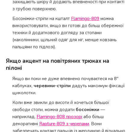
захищають шкіру й додають впевненості при контакті
з грубою поверхнею.
Босоніжки-стріпи на кшталт
Flamingo-809
можна
використовувати, якщо ви готові до більш обережної
техніки й додаткового догляду за стопами
(наколінники, щільний одяг для ніг, менше ковзань
пальцями по підлозі).
Якщо акцент на повітряних трюках на
пілоні
Якщо ви поки не дуже впевнено почуваєтеся на 8"
каблуках,
черевики-стріпи
дадуть максимум фіксації
щиколотки.
Коли вже звикли до висоти й хочеться більшої
свободи стопи, можна додати
босоніжки
—
наприклад,
Flamingo-808 прозорі
або більш
декоративні
Rapture-809 з черепами
. Вони
забезпечать контакт пальців із жердиною й візуально