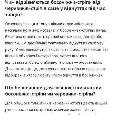
Чим відрізняються босоніжки-стріпи від
черевиків-стріпів саме у відчуттях під час
танцю?
Основна різниця в тому, скільки стопи «відкрито» і
наскільки нога зафіксована. У босоніжках-стріпах пальці
й частина стопи мають прямий контакт з підлогою або
пілоном, що дає більше тактильних відчуттів і свободу
руху. У черевиках-стріпах стопа та щиколотка закриті та
щільно обхоплені матеріалом, через що нога
відчувається більш стабільно, а опора — жорсткішою.
Для когось це додає впевненості, особливо на високих
підборах, а хтось любить «голі» відчуття в босоніжках.
Що безпечніше для зв’язок і щиколотки:
босоніжки-стріпи чи черевики-стріпи?
Для більшості танцівників черевики-стріпи дають вищий
рівень пасивної підтримки, оскільки халява фіксує