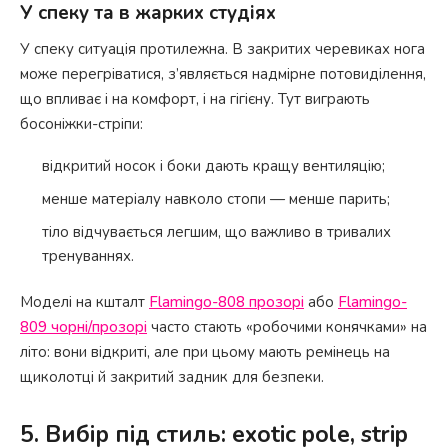
У спеку та в жарких студіях
У спеку ситуація протилежна. В закритих черевиках нога
може перегріватися, з’являється надмірне потовиділення,
що впливає і на комфорт, і на гігієну. Тут виграють
босоніжки-стріпи:
відкритий носок і боки дають кращу вентиляцію;
менше матеріалу навколо стопи — менше парить;
тіло відчувається легшим, що важливо в тривалих
тренуваннях.
Моделі на кшталт
Flamingo-808 прозорі
або
Flamingo-
809 чорні/прозорі
часто стають «робочими конячками» на
літо: вони відкриті, але при цьому мають ремінець на
щиколотці й закритий задник для безпеки.
5. Вибір під стиль: exotic pole, strip