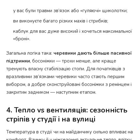
у вас були травми зв’язок або «гуляючі» щиколотки;
ви виконуєте багато різких махів і стрибків;
каблук для вас дуже високий і хочеться максимальної
«броні».
Загальна логіка така:
черевики дають більше пасивної
підтримки
, босоніжки — трохи менше, але краще
тренують власну стабілізацію стопи. Для початківців з
вразливими зв’язками черевики часто стають першим
вибором, а добре сконструйовані босоніжки з ремінцем і
закритим задником — наступним етапом.
4. Тепло vs вентиляція: сезонність
стріпів у студії і на вулиці
Температура в студії чи на майданчику сильно впливає на
комфорт. Взимку й у міжсезоння актуальне тепло, влітку